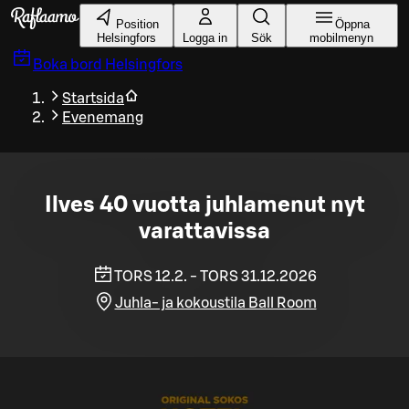
Gå till huvudinnehållet
Position
Öppna
Helsingfors
Logga in
Sök
mobilmenyn
Boka bord
Helsingfors
Startsida
Evenemang
Ilves 40 vuotta juhlamenut nyt
varattavissa
TORS 12.2. - TORS 31.12.2026
Juhla- ja kokoustila Ball Room