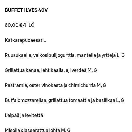
BUFFET ILVES 40V
60,00 €/HLÖ
Katkarapucaesar L
Ruusukaalia, valkosipulijogurttia, mantelia ja yrttejä L, G
Grillattua kanaa, lehtikaalia, aji verdeä M, G
Pastramia, osterivinokasta ja chimichurria M, G
Buffalomozzarellaa, grillattua tomaattia ja basilikaa L, G
Leipää ja levitettä
Misolla glaseerattua lohta M, G