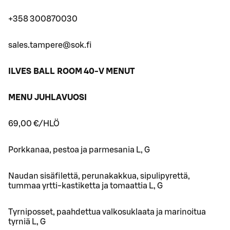
+358 300870030
sales.tampere@sok.fi
ILVES BALL ROOM 40-V MENUT
MENU JUHLAVUOSI
69,00 €/HLÖ
Porkkanaa, pestoa ja parmesania L, G
Naudan sisäfilettä, perunakakkua, sipulipyrettä,
tummaa yrtti-kastiketta ja tomaattia L, G
Tyrniposset, paahdettua valkosuklaata ja marinoitua
tyrniä L, G