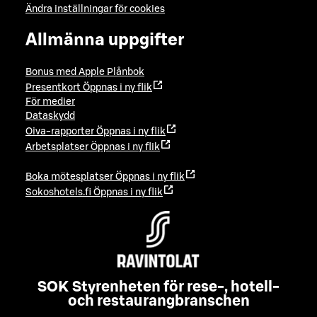
Ändra inställningar för cookies
Allmänna uppgifter
Bonus med Apple Plånbok
Presentkort
Öppnas i ny flik
För medier
Dataskydd
Oiva-rapporter
Öppnas i ny flik
Arbetsplatser
Öppnas i ny flik
Boka mötesplatser
Öppnas i ny flik
Sokoshotels.fi
Öppnas i ny flik
SOK Styrenheten för rese-, hotell-
och restaurangbranschen