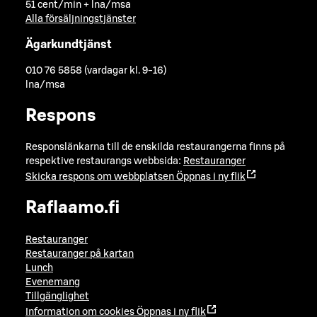
51 cent/min + lna/msa
Alla försäljningstjänster
Ägarkundtjänst
010 76 5858 (vardagar kl. 9-16)
lna/msa
Respons
Responslänkarna till de enskilda restaurangerna finns på
respektive restaurangs webbsida:
Restauranger
Skicka respons om webbplatsen
Öppnas i ny flik
Raflaamo.fi
Restauranger
Restauranger på kartan
Lunch
Evenemang
Tillgänglighet
Information om cookies
Öppnas i ny flik