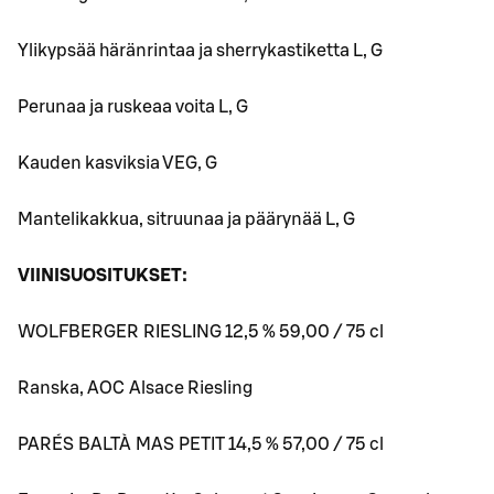
Ylikypsää häränrintaa ja sherrykastiketta L, G
Perunaa ja ruskeaa voita L, G
Kauden kasviksia VEG, G
Mantelikakkua, sitruunaa ja päärynää L, G
VIINISUOSITUKSET:
WOLFBERGER RIESLING 12,5 % 59,00 / 75 cl
Ranska, AOC Alsace Riesling
PARÉS BALTÀ MAS PETIT 14,5 % 57,00 / 75 cl