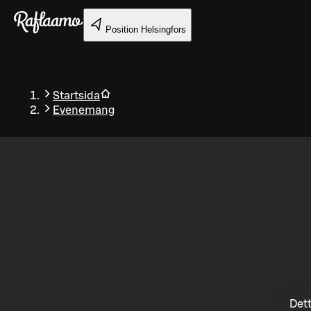
Gå till huvudinnehållet
Position
Helsingfors
Startsida
Evenemang
Tillbaka
Dett