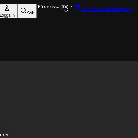
Boka bord
Helsingfors
Sök
Logga in
mmer.