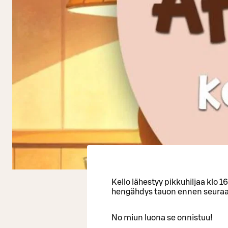
Kello lähestyy pikkuhiljaa klo 1
hengähdys tauon ennen seuraav
No miun luona se onnistuu!