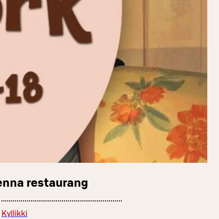
enna restaurang
Kyllikki