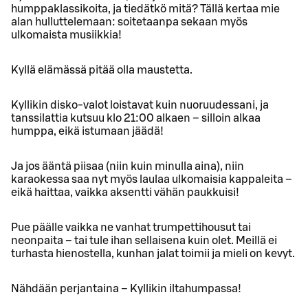
humppaklassikoita, ja tiedätkö mitä? Tällä kertaa mie
alan hulluttelemaan: soitetaanpa sekaan myös
ulkomaista musiikkia!
Kyllä elämässä pitää olla maustetta.
Kyllikin disko-valot loistavat kuin nuoruudessani, ja
tanssilattia kutsuu klo 21:00 alkaen – silloin alkaa
humppa, eikä istumaan jäädä!
Ja jos ääntä piisaa (niin kuin minulla aina), niin
karaokessa saa nyt myös laulaa ulkomaisia kappaleita –
eikä haittaa, vaikka aksentti vähän paukkuisi!
Pue päälle vaikka ne vanhat trumpettihousut tai
neonpaita – tai tule ihan sellaisena kuin olet. Meillä ei
turhasta hienostella, kunhan jalat toimii ja mieli on kevyt.
Nähdään perjantaina – Kyllikin iltahumpassa!