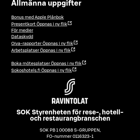
Allmänna uppgifter
Bonus med Apple Plånbok
Presentkort
Öppnas i ny flik
För medier
Dataskydd
Oiva-rapporter
Öppnas i ny flik
Arbetsplatser
Öppnas i ny flik
Boka mötesplatser
Öppnas i ny flik
Sokoshotels.fi
Öppnas i ny flik
SOK Styrenheten för rese-, hotell-
och restaurangbranschen
SOK PB 1 00088 S-GRUPPEN
,
FO-nummer 0116323-1