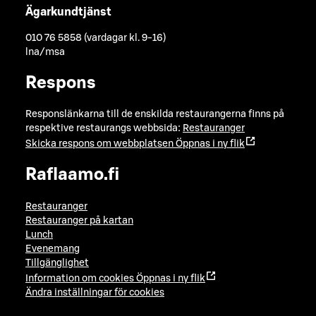
Ägarkundtjänst
010 76 5858 (vardagar kl. 9-16)
lna/msa
Respons
Responslänkarna till de enskilda restaurangerna finns på
respektive restaurangs webbsida:
Restauranger
Skicka respons om webbplatsen
Öppnas i ny flik
Raflaamo.fi
Restauranger
Restauranger på kartan
Lunch
Evenemang
Tillgänglighet
Information om cookies
Öppnas i ny flik
Ändra inställningar för cookies