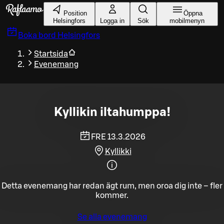
Gå till huvudinnehållet
Position
Öppna
Helsingfors
Logga in
Sök
mobilmenyn
Boka bord
Helsingfors
Startsida
Evenemang
Kyllikin iltahumppa!
FRE 13.3.2026
Kyllikki
Detta evenemang har redan ägt rum, men oroa dig inte – fler
kommer.
Se alla evenemang