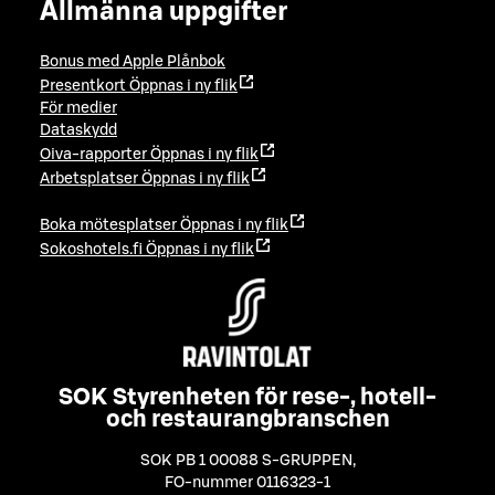
Allmänna uppgifter
Bonus med Apple Plånbok
Presentkort
Öppnas i ny flik
För medier
Dataskydd
Oiva-rapporter
Öppnas i ny flik
Arbetsplatser
Öppnas i ny flik
Boka mötesplatser
Öppnas i ny flik
Sokoshotels.fi
Öppnas i ny flik
SOK Styrenheten för rese-, hotell-
och restaurangbranschen
SOK PB 1 00088 S-GRUPPEN
,
FO-nummer 0116323-1