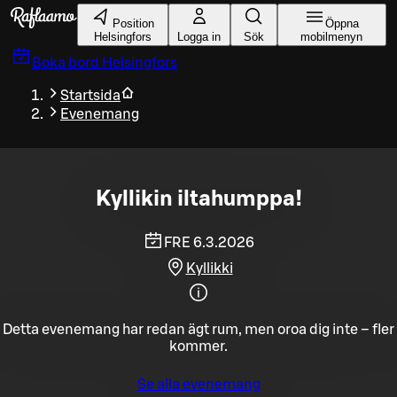
Gå till huvudinnehållet
Position
Öppna
Helsingfors
Logga in
Sök
mobilmenyn
Boka bord
Helsingfors
Startsida
Evenemang
Kyllikin iltahumppa!
FRE 6.3.2026
Kyllikki
Detta evenemang har redan ägt rum, men oroa dig inte – fler
kommer.
Se alla evenemang