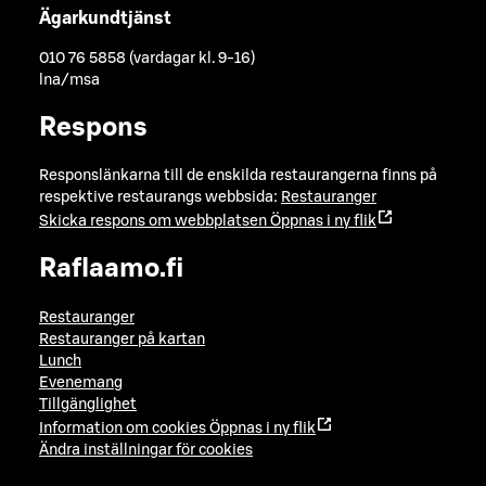
Ägarkundtjänst
010 76 5858 (vardagar kl. 9-16)
lna/msa
Respons
Responslänkarna till de enskilda restaurangerna finns på
respektive restaurangs webbsida:
Restauranger
Skicka respons om webbplatsen
Öppnas i ny flik
Raflaamo.fi
Restauranger
Restauranger på kartan
Lunch
Evenemang
Tillgänglighet
Information om cookies
Öppnas i ny flik
Ändra inställningar för cookies