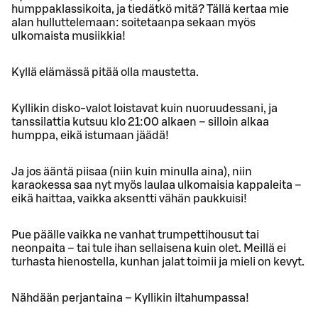
humppaklassikoita, ja tiedätkö mitä? Tällä kertaa mie
alan hulluttelemaan: soitetaanpa sekaan myös
ulkomaista musiikkia!
Kyllä elämässä pitää olla maustetta.
Kyllikin disko-valot loistavat kuin nuoruudessani, ja
tanssilattia kutsuu klo 21:00 alkaen – silloin alkaa
humppa, eikä istumaan jäädä!
Ja jos ääntä piisaa (niin kuin minulla aina), niin
karaokessa saa nyt myös laulaa ulkomaisia kappaleita –
eikä haittaa, vaikka aksentti vähän paukkuisi!
Pue päälle vaikka ne vanhat trumpettihousut tai
neonpaita – tai tule ihan sellaisena kuin olet. Meillä ei
turhasta hienostella, kunhan jalat toimii ja mieli on kevyt.
Nähdään perjantaina – Kyllikin iltahumpassa!