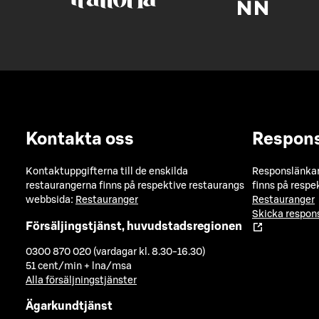
Kontakta oss
Respon
Kontaktuppgifterna till de enskilda
Responslänkarn
restaurangerna finns på respektive restaurangs
finns på respe
webbsida:
Restauranger
Restauranger
Skicka respo
Försäljingstjänst, huvudstadsregionen
0300 870 020 (vardagar kl. 8.30-16.30)
51 cent/min + lna/msa
Alla försäljningstjänster
Ägarkundtjänst