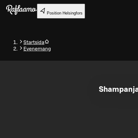
Gå till huvudinnehållet
Position
Helsingfors
Startsida
Evenemang
Tillbaka
Shampanjat