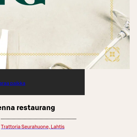
araa paikka
enna restaurang
Trattoria Seurahuone, Lahtis