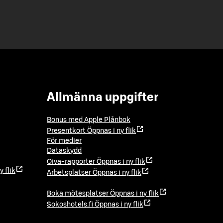
Allmänna uppgifter
Bonus med Apple Plånbok
Presentkort
Öppnas i ny flik
För medier
Dataskydd
Oiva-rapporter
Öppnas i ny flik
y flik
Arbetsplatser
Öppnas i ny flik
Boka mötesplatser
Öppnas i ny flik
Sokoshotels.fi
Öppnas i ny flik