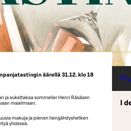
panjatastingin äärellä 31.12. klo 18
V
n ja sukeltakaa sommelier Henri Räsäsen
I d
ovaan maailmaan.
, uusia makuja ja pienen hengähdyshetken
htyä yhdessä.