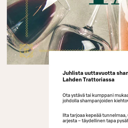
Juhlista uuttavuotta sham
Lahden Trattoriassa
Ota ystävä tai kumppani mukaa
johdolla shampanjoiden kieht
Ilta tarjoaa kepeää tunnelmaa
arjesta – täydellinen tapa pysä