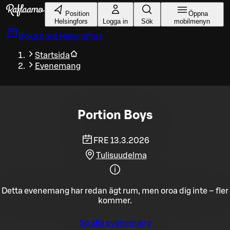
Gå till huvudinnehållet
Position
Öppna
Helsingfors
Logga in
Sök
mobilmenyn
Boka bord
Helsingfors
Startsida
Evenemang
Portion Boys
FRE 13.3.2026
Tulisuudelma
Detta evenemang har redan ägt rum, men oroa dig inte – fler
kommer.
Se alla evenemang