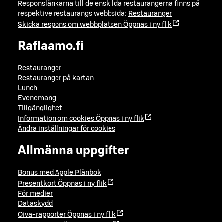
Responslänkarna till de enskilda restaurangerna finns på
respektive restaurangs webbsida:
Restauranger
Skicka respons om webbplatsen
Öppnas i ny flik
Raflaamo.fi
Restauranger
Restauranger på kartan
Lunch
Evenemang
Tillgänglighet
Information om cookies
Öppnas i ny flik
Ändra inställningar för cookies
Allmänna uppgifter
Bonus med Apple Plånbok
Presentkort
Öppnas i ny flik
För medier
Dataskydd
Oiva-rapporter
Öppnas i ny flik