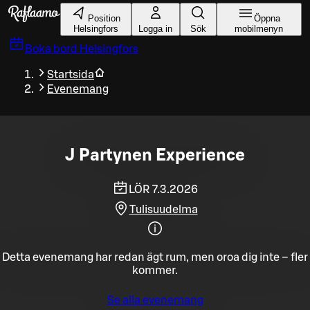
Gå till huvudinnehållet
Position
Öppna
Helsingfors
Logga in
Sök
mobilmenyn
Boka bord
Helsingfors
Startsida
Evenemang
J Partynen Experience
LÖR 7.3.2026
Tulisuudelma
Detta evenemang har redan ägt rum, men oroa dig inte – fler
kommer.
Se alla evenemang