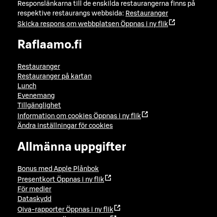
Responslänkarna till de enskilda restaurangerna finns på
respektive restaurangs webbsida:
Restauranger
Skicka respons om webbplatsen
Öppnas i ny flik
Raflaamo.fi
Restauranger
Restauranger på kartan
Lunch
Evenemang
Tillgänglighet
Information om cookies
Öppnas i ny flik
Ändra inställningar för cookies
Allmänna uppgifter
Bonus med Apple Plånbok
Presentkort
Öppnas i ny flik
För medier
Dataskydd
Oiva-rapporter
Öppnas i ny flik