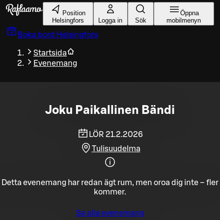
Gå till huvudinnehållet
Position
Öppna
Helsingfors
Logga in
Sök
mobilmenyn
Boka bord
Helsingfors
Startsida
Evenemang
Joku Paikallinen Bändi
LÖR 21.2.2026
Tulisuudelma
Detta evenemang har redan ägt rum, men oroa dig inte – fler
kommer.
Se alla evenemang