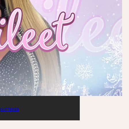
iput tästä