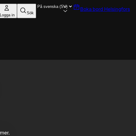
Boka bord
Helsingfors
Sök
Logga in
mmer.