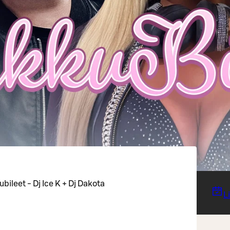
bileet - Dj Ice K + Dj Dakota
L