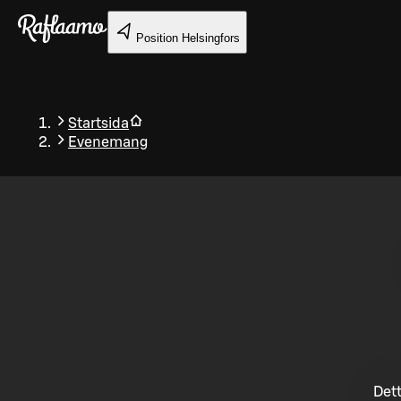
Gå till huvudinnehållet
Position
Helsingfors
Startsida
Evenemang
Tillbaka
Dett