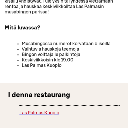
kisailu yhdistyvät. Tule yksin tai yhdessä viettämään
rentoa ja hauskaa keskiviikkoiltaa Las Palmasin
musabingon parissa!
Mitä luvassa?
Musabingossa numerot korvataan biiseillä
Vaihtuvia hauskoja teemoja
Bingon voittajalle palkintoja
Keskiviikkoisin klo 19.00
Las Palmas Kuopio
I denna restaurang
Las Palmas Kuopio