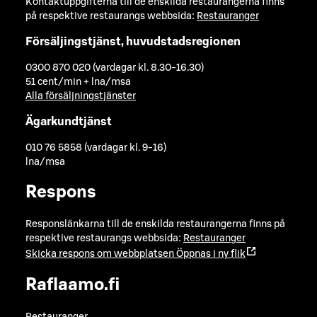
Kontaktuppgifterna till de enskilda restaurangerna finns
på respektive restaurangs webbsida:
Restauranger
Försäljingstjänst, huvudstadsregionen
0300 870 020 (vardagar kl. 8.30-16.30)
51 cent/min + lna/msa
Alla försäljningstjänster
Ägarkundtjänst
010 76 5858 (vardagar kl. 9-16)
lna/msa
Respons
Responslänkarna till de enskilda restaurangerna finns på
respektive restaurangs webbsida:
Restauranger
Skicka respons om webbplatsen
Öppnas i ny flik
Raflaamo.fi