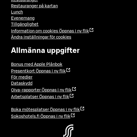
Restauranger
Restauranger på kartan
Lunch
Evenemang
Tillgänglighet
Information om cookies
Öppnas i ny flik
Ändra inställningar för cookies
Allmänna uppgifter
Bonus med Apple Plånbok
Presentkort
Öppnas i ny flik
För medier
Dataskydd
Oiva-rapporter
Öppnas i ny flik
Arbetsplatser
Öppnas i ny flik
Boka mötesplatser
Öppnas i ny flik
Sokoshotels.fi
Öppnas i ny flik