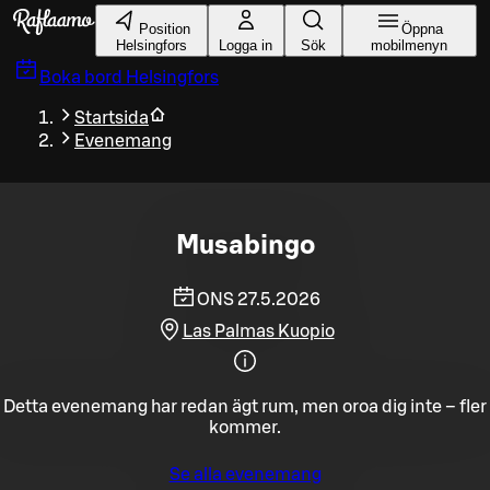
Gå till huvudinnehållet
Position
Öppna
Helsingfors
Logga in
Sök
mobilmenyn
Boka bord
Helsingfors
Startsida
Evenemang
Musabingo
ONS 27.5.2026
Las Palmas Kuopio
Detta evenemang har redan ägt rum, men oroa dig inte – fler
kommer.
Se alla evenemang