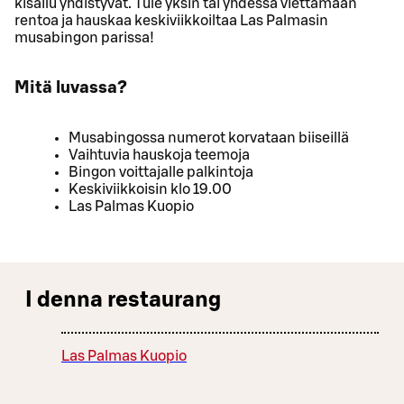
kisailu yhdistyvät. Tule yksin tai yhdessä viettämään
rentoa ja hauskaa keskiviikkoiltaa Las Palmasin
musabingon parissa!
Mitä luvassa?
Musabingossa numerot korvataan biiseillä
Vaihtuvia hauskoja teemoja
Bingon voittajalle palkintoja
Keskiviikkoisin klo 19.00
Las Palmas Kuopio
I denna restaurang
Las Palmas Kuopio