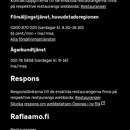
Kontaktuppgifterna till de enskilda restaurangerna finns
på respektive restaurangs webbsida:
Restauranger
Försäljingstjänst, huvudstadsregionen
0300 870 020 (vardagar kl. 8.30-16.30)
51 cent/min + lna/msa
Alla försäljningstjänster
Ägarkundtjänst
010 76 5858 (vardagar kl. 9-16)
lna/msa
Respons
Responslänkarna till de enskilda restaurangerna finns på
respektive restaurangs webbsida:
Restauranger
Skicka respons om webbplatsen
Öppnas i ny flik
Raflaamo.fi