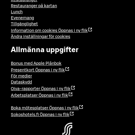
Restauranger
Restauranger på kartan
Lunch
Evenemang
Tillgänglighet
Information om cookies
Öppnas i ny flik
Ändra inställningar för cookies
Allmänna uppgifter
Bonus med Apple Plånbok
Presentkort
Öppnas i ny flik
För medier
Dataskydd
Oiva-rapporter
Öppnas i ny flik
Arbetsplatser
Öppnas i ny flik
Boka mötesplatser
Öppnas i ny flik
Sokoshotels.fi
Öppnas i ny flik