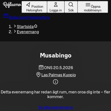
Gå till huvudinnehållet
Position
Öppna
Helsingfors
Logga in
Sök
mobilmenyn
Boka bord
Helsingfors
Startsida
Evenemang
Musabingo
ONS 20.5.2026
Las Palmas Kuopio
Detta evenemang har redan ägt rum, men oroa dig inte – fler
kommer.
Se alla evenemang