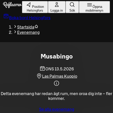
Gå till huvudinnehållet
Position
Öppna
Helsingfors
Logga in
Sök
mobilmenyn
Boka bord
Helsingfors
Startsida
Evenemang
Musabingo
ONS 13.5.2026
Las Palmas Kuopio
Detta evenemang har redan ägt rum, men oroa dig inte – fler
kommer.
Se alla evenemang