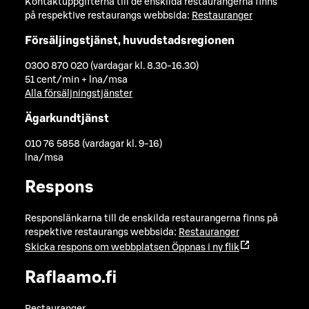
Kontaktuppgifterna till de enskilda restaurangerna finns
på respektive restaurangs webbsida:
Restauranger
Försäljingstjänst, huvudstadsregionen
0300 870 020 (vardagar kl. 8.30-16.30)
51 cent/min + lna/msa
Alla försäljningstjänster
Ägarkundtjänst
010 76 5858 (vardagar kl. 9-16)
lna/msa
Respons
Responslänkarna till de enskilda restaurangerna finns på
respektive restaurangs webbsida:
Restauranger
Skicka respons om webbplatsen
Öppnas i ny flik
Raflaamo.fi