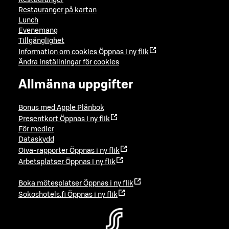
Restauranger
Restauranger på kartan
Lunch
Evenemang
Tillgänglighet
Information om cookies
Öppnas i ny flik
Ändra inställningar för cookies
Allmänna uppgifter
Bonus med Apple Plånbok
Presentkort
Öppnas i ny flik
För medier
Dataskydd
Oiva-rapporter
Öppnas i ny flik
Arbetsplatser
Öppnas i ny flik
Boka mötesplatser
Öppnas i ny flik
Sokoshotels.fi
Öppnas i ny flik