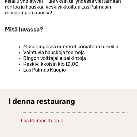
kisailu yhdistyvät. Tule yksin tai yhdessä viettämään
rentoa ja hauskaa keskiviikkoiltaa Las Palmasin
musabingon parissa!
Mitä luvassa?
Musabingossa numerot korvataan biiseillä
Vaihtuvia hauskoja teemoja
Bingon voittajalle palkintoja
Keskiviikkoisin klo 19.00
Las Palmas Kuopio
I denna restaurang
Las Palmas Kuopio