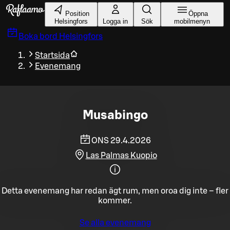
Gå till huvudinnehållet
Position
Öppna
Helsingfors
Logga in
Sök
mobilmenyn
Boka bord
Helsingfors
Startsida
Evenemang
Musabingo
ONS 29.4.2026
Las Palmas Kuopio
Detta evenemang har redan ägt rum, men oroa dig inte – fler
kommer.
Se alla evenemang