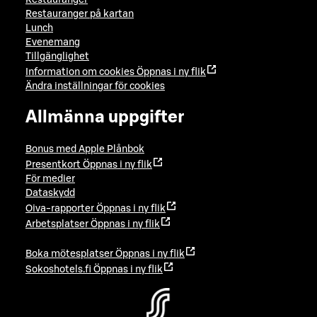
Restauranger
Restauranger på kartan
Lunch
Evenemang
Tillgänglighet
Information om cookies
Öppnas i ny flik
Ändra inställningar för cookies
Allmänna uppgifter
Bonus med Apple Plånbok
Presentkort
Öppnas i ny flik
För medier
Dataskydd
Oiva-rapporter
Öppnas i ny flik
Arbetsplatser
Öppnas i ny flik
Boka mötesplatser
Öppnas i ny flik
Sokoshotels.fi
Öppnas i ny flik