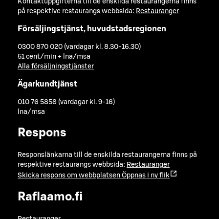
Kontaktuppgifterna till de enskilda restaurangerna finns
på respektive restaurangs webbsida:
Restauranger
Försäljingstjänst, huvudstadsregionen
0300 870 020 (vardagar kl. 8.30-16.30)
51 cent/min + lna/msa
Alla försäljningstjänster
Ägarkundtjänst
010 76 5858 (vardagar kl. 9-16)
lna/msa
Respons
Responslänkarna till de enskilda restaurangerna finns på
respektive restaurangs webbsida:
Restauranger
Skicka respons om webbplatsen
Öppnas i ny flik
Raflaamo.fi