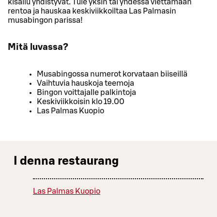
kisailu yhdistyvät. Tule yksin tai yhdessä viettämään
rentoa ja hauskaa keskiviikkoiltaa Las Palmasin
musabingon parissa!
Mitä luvassa?
Musabingossa numerot korvataan biiseillä
Vaihtuvia hauskoja teemoja
Bingon voittajalle palkintoja
Keskiviikkoisin klo 19.00
Las Palmas Kuopio
I denna restaurang
Las Palmas Kuopio