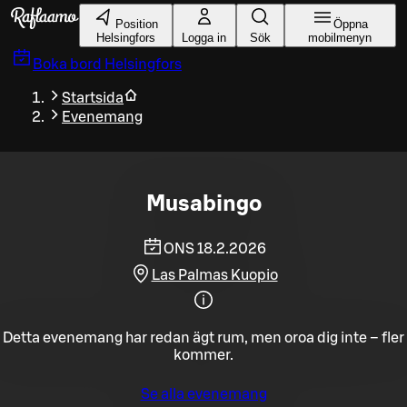
Gå till huvudinnehållet
Position
Öppna
Helsingfors
Logga in
Sök
mobilmenyn
Boka bord
Helsingfors
Startsida
Evenemang
Musabingo
ONS 18.2.2026
Las Palmas Kuopio
Detta evenemang har redan ägt rum, men oroa dig inte – fler
kommer.
Se alla evenemang