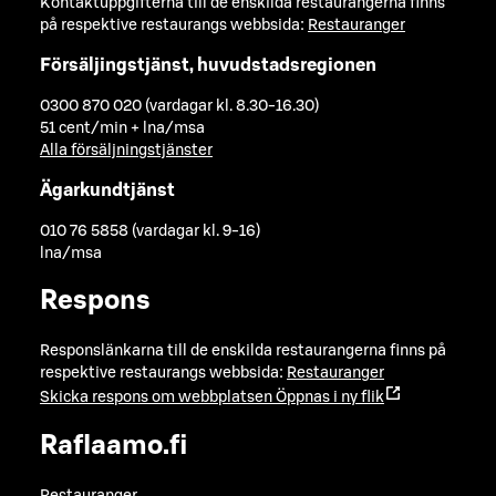
Kontaktuppgifterna till de enskilda restaurangerna finns
på respektive restaurangs webbsida:
Restauranger
Försäljingstjänst, huvudstadsregionen
0300 870 020 (vardagar kl. 8.30-16.30)
51 cent/min + lna/msa
Alla försäljningstjänster
Ägarkundtjänst
010 76 5858 (vardagar kl. 9-16)
lna/msa
Respons
Responslänkarna till de enskilda restaurangerna finns på
respektive restaurangs webbsida:
Restauranger
Skicka respons om webbplatsen
Öppnas i ny flik
Raflaamo.fi