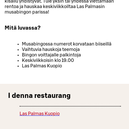
kisailu yhdistyvät. Tule yksin tai yhdessä viettämään
rentoa ja hauskaa keskiviikkoiltaa Las Palmasin
musabingon parissa!
Mitä luvassa?
Musabingossa numerot korvataan biiseillä
Vaihtuvia hauskoja teemoja
Bingon voittajalle palkintoja
Keskiviikkoisin klo 19.00
Las Palmas Kuopio
I denna restaurang
Las Palmas Kuopio