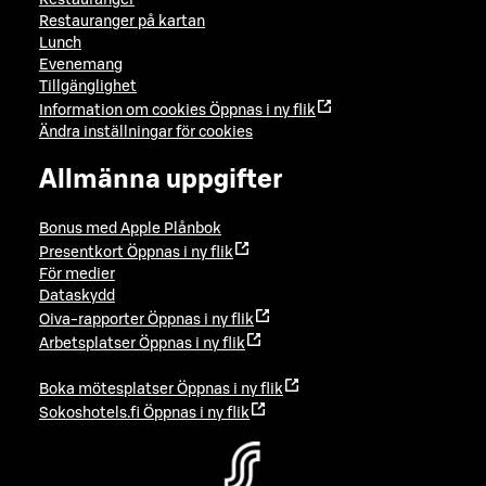
Restauranger
Restauranger på kartan
Lunch
Evenemang
Tillgänglighet
Information om cookies
Öppnas i ny flik
Ändra inställningar för cookies
Allmänna uppgifter
Bonus med Apple Plånbok
Presentkort
Öppnas i ny flik
För medier
Dataskydd
Oiva-rapporter
Öppnas i ny flik
Arbetsplatser
Öppnas i ny flik
Boka mötesplatser
Öppnas i ny flik
Sokoshotels.fi
Öppnas i ny flik