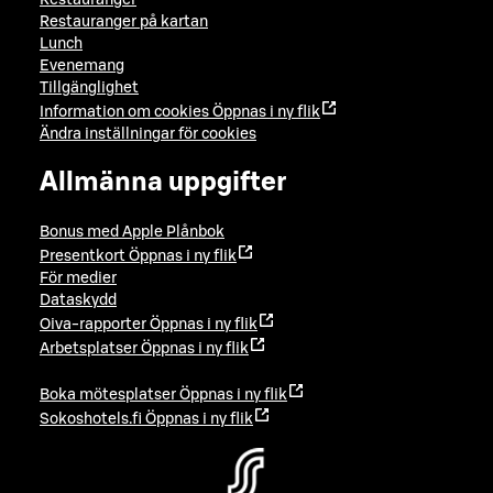
Restauranger
Restauranger på kartan
Lunch
Evenemang
Tillgänglighet
Information om cookies
Öppnas i ny flik
Ändra inställningar för cookies
Allmänna uppgifter
Bonus med Apple Plånbok
Presentkort
Öppnas i ny flik
För medier
Dataskydd
Oiva-rapporter
Öppnas i ny flik
Arbetsplatser
Öppnas i ny flik
Boka mötesplatser
Öppnas i ny flik
Sokoshotels.fi
Öppnas i ny flik