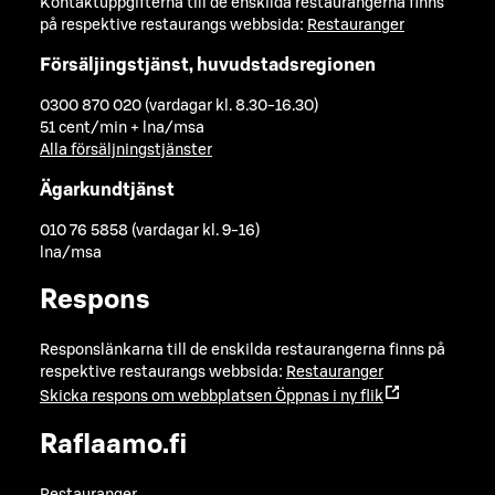
Kontaktuppgifterna till de enskilda restaurangerna finns
på respektive restaurangs webbsida:
Restauranger
Försäljingstjänst, huvudstadsregionen
0300 870 020 (vardagar kl. 8.30-16.30)
51 cent/min + lna/msa
Alla försäljningstjänster
Ägarkundtjänst
010 76 5858 (vardagar kl. 9-16)
lna/msa
Respons
Responslänkarna till de enskilda restaurangerna finns på
respektive restaurangs webbsida:
Restauranger
Skicka respons om webbplatsen
Öppnas i ny flik
Raflaamo.fi