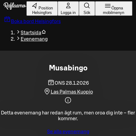
Gå till huvudinnehållet
Position
Öppna
Helsingfors
Logga in
Sök
mobilmenyn
Boka bord
Helsingfors
Startsida
Evenemang
Musabingo
ONS 28.1.2026
Las Palmas Kuopio
Detta evenemang har redan ägt rum, men oroa dig inte – fler
kommer.
Se alla evenemang