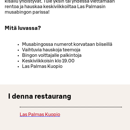
kisailu yhdistyvät. Tule yksin tai yhdessä viettämään
rentoa ja hauskaa keskiviikkoiltaa Las Palmasin
musabingon parissa!
Mitä luvassa?
Musabingossa numerot korvataan biiseillä
Vaihtuvia hauskoja teemoja
Bingon voittajalle palkintoja
Keskiviikkoisin klo 19.00
Las Palmas Kuopio
I denna restaurang
Las Palmas Kuopio