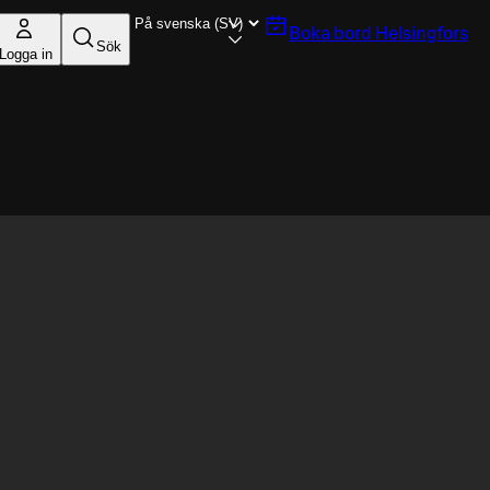
Boka bord
Helsingfors
Sök
Logga in