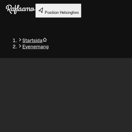
Gå till huvudinnehållet
Position
Helsingfors
Startsida
Evenemang
Tillbaka