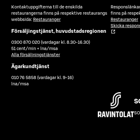
Kontaktuppgifterna till de enskilda
Responslänkarn
restaurangerna finns på respektive restaurangs
finns på respe
webbsida:
Restauranger
Restauranger
Skicka respo
Försäljingstjänst, huvudstadsregionen
0300 870 020 (vardagar kl. 8.30-16.30)
51 cent/min + lna/msa
Alla försäljningstjänster
Ägarkundtjänst
010 76 5858 (vardagar kl. 9-16)
lna/msa
S
SO