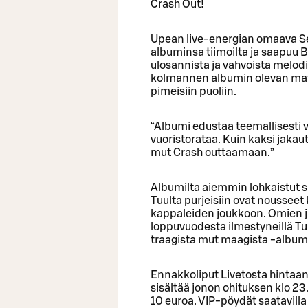
Crash Out!
Upean live-energian omaava Se
albuminsa tiimoilta ja saapuu 
ulosannista ja vahvoista melodi
kolmannen albumin olevan matka
pimeisiin puoliin.
“Albumi edustaa teemallisesti 
vuoristorataa. Kuin kaksi jaka
mut Crash outtaamaan.”
Albumilta aiemmin lohkaistut s
Tuulta purjeisiin ovat noussee
kappaleiden joukkoon. Omien jul
loppuvuodesta ilmestyneillä Tu
traagista mut maagista -albumi
Ennakkoliput Livetosta hintaa
sisältää jonon ohituksen klo 2
10 euroa. VIP-pöydät saatavilla