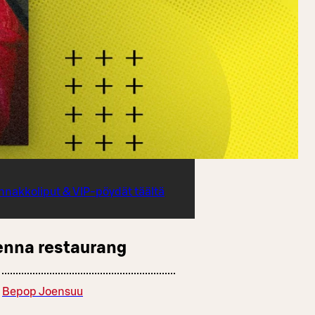
nnakkoliput & VIP-pöydät täältä
enna restaurang
Bepop Joensuu