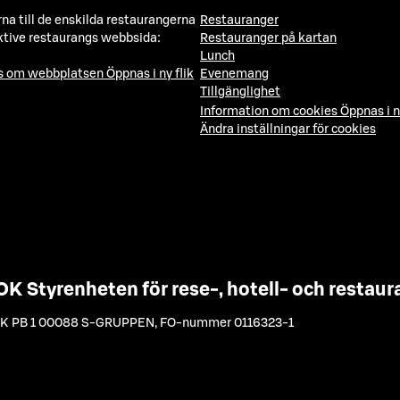
a till de enskilda restaurangerna
Restauranger
ktive restaurangs webbsida:
Restauranger på kartan
Lunch
ns om webbplatsen
Öppnas i ny flik
Evenemang
Tillgänglighet
Information om cookies
Öppnas i n
Ändra inställningar för cookies
OK Styrenheten för rese-, hotell- och resta
K PB 1 00088 S-GRUPPEN
,
FO-nummer 0116323-1