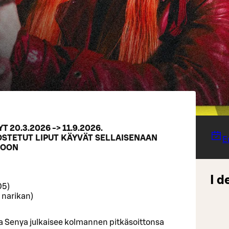
 20.3.2026 -> 11.9.2026.
OSTETUT LIPUT KÄYVÄT SELLAISENAAN
E
TOON
I d
05)
 narikan)
a Senya julkaisee kolmannen pitkäsoittonsa