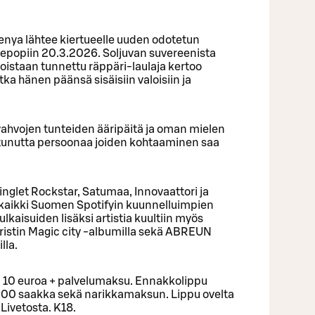
nya lähtee kiertueelle uuden odotetun
Bepopiin 20.3.2026. Soljuvan suvereenista
oistaan tunnettu räppäri-laulaja kertoo
 hänen päänsä sisäisiin valoisiin ja
vahvojen tunteiden ääripäitä ja oman mielen
utunutta persoonaa joiden kohtaaminen saa
inglet Rockstar, Satumaa, Innovaattori ja
t kaikki Suomen Spotifyin kuunnelluimpien
kaisuiden lisäksi artistia kuultiin myös
ristin Magic city -albumilla sekä ABREUN
lla.
n 10 euroa + palvelumaksu. Ennakkolippu
3.00 saakka sekä narikkamaksun. Lippu ovelta
 Livetosta. K18.