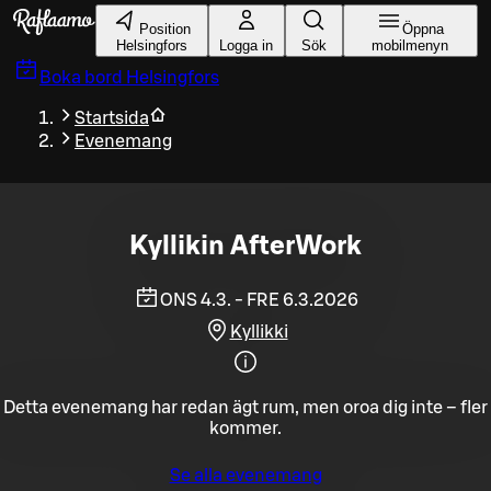
Gå till huvudinnehållet
Position
Öppna
Helsingfors
Logga in
Sök
mobilmenyn
Boka bord
Helsingfors
Startsida
Evenemang
Kyllikin AfterWork
ONS 4.3. - FRE 6.3.2026
Kyllikki
Detta evenemang har redan ägt rum, men oroa dig inte – fler
kommer.
Se alla evenemang