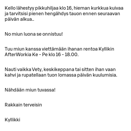
Kello lähestyy pikkuhiljaa klo 16, hieman kurkkua kuivaa
ja tarvitsisi pienen hengähdys tauon ennen seuraavan
päivän alkua..
No miun luona se onnistuu!
Tuu miun kanssa viettämään ihanan rentoa Kyllikin
AfterWorkia Ke - Pe klo 16 - 18.00.
Nauti vaikka Vety, keskikeppana tai sitten ihan vaan
kahvi ja rupatellaan tuon lomassa päivän kuulumisia.
Nähdään miun tuvassa!
Rakkain terveisin
Kyllikki