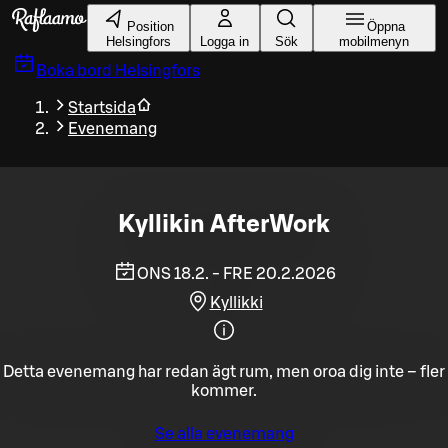
Gå till huvudinnehållet
Position
Öppna
Helsingfors
Logga in
Sök
mobilmenyn
Boka bord
Helsingfors
Startsida
Evenemang
Kyllikin AfterWork
ONS 18.2. - FRE 20.2.2026
Kyllikki
Detta evenemang har redan ägt rum, men oroa dig inte – fler
kommer.
Se alla evenemang