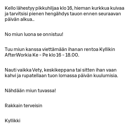
Kello lähestyy pikkuhiljaa klo 16, hieman kurkkua kuivaa
ja tarvitsisi pienen hengähdys tauon ennen seuraavan
päivän alkua..
No miun luona se onnistuu!
Tuu miun kanssa viettämään ihanan rentoa Kyllikin
AfterWorkia Ke - Pe klo 16 - 18.00.
Nauti vaikka Vety, keskikeppana tai sitten ihan vaan
kahvi ja rupatellaan tuon lomassa päivän kuulumisia.
Nähdään miun tuvassa!
Rakkain terveisin
Kyllikki