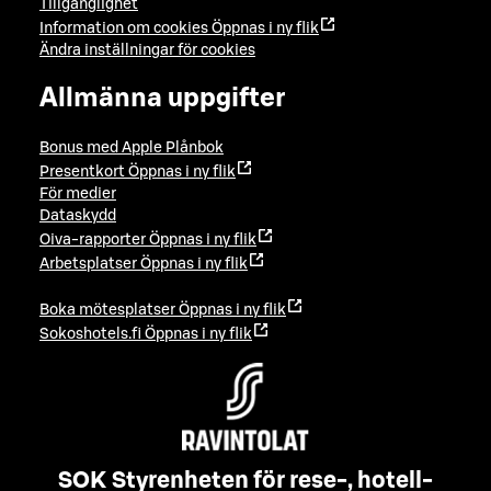
Tillgänglighet
Information om cookies
Öppnas i ny flik
Ändra inställningar för cookies
Allmänna uppgifter
Bonus med Apple Plånbok
Presentkort
Öppnas i ny flik
För medier
Dataskydd
Oiva-rapporter
Öppnas i ny flik
Arbetsplatser
Öppnas i ny flik
Boka mötesplatser
Öppnas i ny flik
Sokoshotels.fi
Öppnas i ny flik
SOK Styrenheten för rese-, hotell-