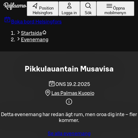
Gå till huvudinnehållet
Position
Öppna
Helsingfors
Logga in
Sök
mobilmenyn
Boka bord
Helsingfors
Startsida
Evenemang
Pikkulauantain Musavisa
ONS 19.2.2025
Las Palmas Kuopio
Detta evenemang har redan ägt rum, men oroa dig inte – fler
kommer.
Se alla evenemang