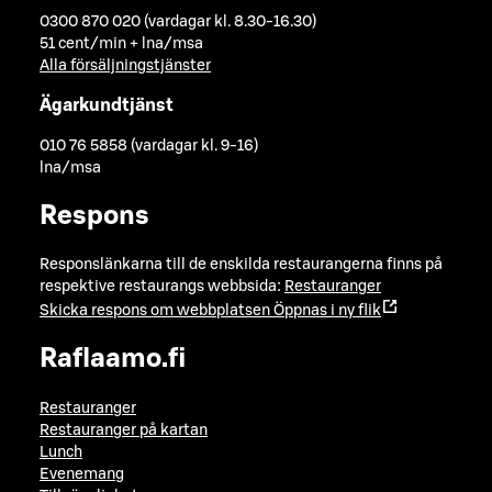
0300 870 020 (vardagar kl. 8.30-16.30)
51 cent/min + lna/msa
Alla försäljningstjänster
Ägarkundtjänst
010 76 5858 (vardagar kl. 9-16)
lna/msa
Respons
Responslänkarna till de enskilda restaurangerna finns på
respektive restaurangs webbsida:
Restauranger
Skicka respons om webbplatsen
Öppnas i ny flik
Raflaamo.fi
Restauranger
Restauranger på kartan
Lunch
Evenemang