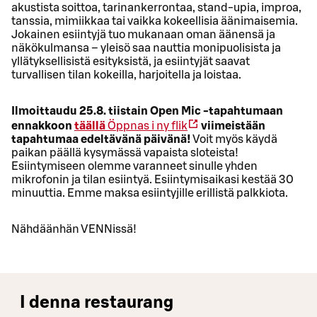
akustista soittoa, tarinankerrontaa, stand-upia, improa,
tanssia, mimiikkaa tai vaikka kokeellisia äänimaisemia.
Jokainen esiintyjä tuo mukanaan oman äänensä ja
näkökulmansa – yleisö saa nauttia monipuolisista ja
yllätyksellisistä esityksistä, ja esiintyjät saavat
turvallisen tilan kokeilla, harjoitella ja loistaa.
Ilmoittaudu 25.8. tiistain Open Mic -tapahtumaan
ennakkoon
täällä
Öppnas i ny flik
viimeistään
tapahtumaa edeltävänä päivänä!
Voit myös käydä
paikan päällä kysymässä vapaista sloteista!
Esiintymiseen olemme varanneet sinulle yhden
mikrofonin ja tilan esiintyä. Esiintymisaikasi kestää 30
minuuttia. Emme maksa esiintyjille erillistä palkkiota.
Nähdäänhän VENNissä!
I denna restaurang