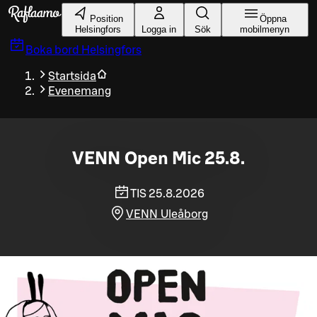
Gå till huvudinnehållet
Position
Öppna
Helsingfors
Logga in
Sök
mobilmenyn
Boka bord
Helsingfors
Startsida
Evenemang
VENN Open Mic 25.8.
TIS 25.8.2026
VENN Uleåborg