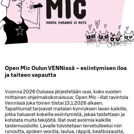
Open Mic Oulun VENNissä – esiintymisen iloa
ja taiteen vapautta
Vuonna 2026 Oulussa järjestetään uusi, koko vuoden
mittainen ohjelmakokonaisuus: Open Mic -illat ravintola
Vennissä joka toinen tiistai 13.1.2026 alkaen.
Tapahtumat tarjoavat matalan kynnyksen lavan kaikille,
jotka haluavat kokeilla esiintymistä, jakaa taidettaan ja
kohdata muita tekijöitä. Illat ovat avoimia kaikille
taidemuodoille. Lavalle toivotetaan tervetulleeksi niin
runoutta, spoken wordia, laulua, räppiä, beatboxausta,