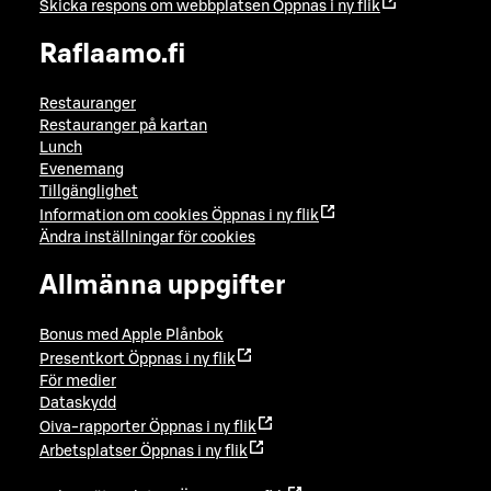
Skicka respons om webbplatsen
Öppnas i ny flik
Raflaamo.fi
Restauranger
Restauranger på kartan
Lunch
Evenemang
Tillgänglighet
Information om cookies
Öppnas i ny flik
Ändra inställningar för cookies
Allmänna uppgifter
Bonus med Apple Plånbok
Presentkort
Öppnas i ny flik
För medier
Dataskydd
Oiva-rapporter
Öppnas i ny flik
Arbetsplatser
Öppnas i ny flik