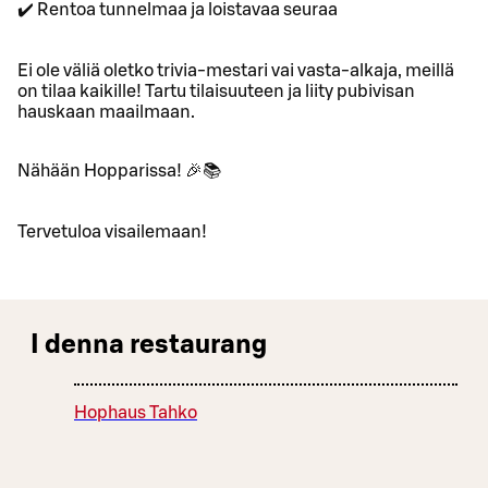
✔️ Rentoa tunnelmaa ja loistavaa seuraa
Ei ole väliä oletko trivia-mestari vai vasta-alkaja, meillä
on tilaa kaikille! Tartu tilaisuuteen ja liity pubivisan
hauskaan maailmaan.
Nähään Hopparissa! 🎉📚
Tervetuloa visailemaan!
I denna restaurang
Hophaus Tahko