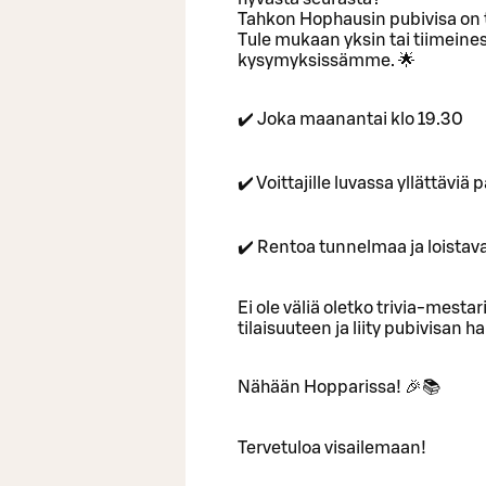
Tahkon Hophausin pubivisa on t
Tule mukaan yksin tai tiimeinesi
kysymyksissämme. 🌟
✔️ Joka maanantai klo 19.30
✔️ Voittajille luvassa yllättävi
✔️ Rentoa tunnelmaa ja loistav
Ei ole väliä oletko trivia-mestari
tilaisuuteen ja liity pubivisan
Nähään Hopparissa! 🎉📚
Tervetuloa visailemaan!