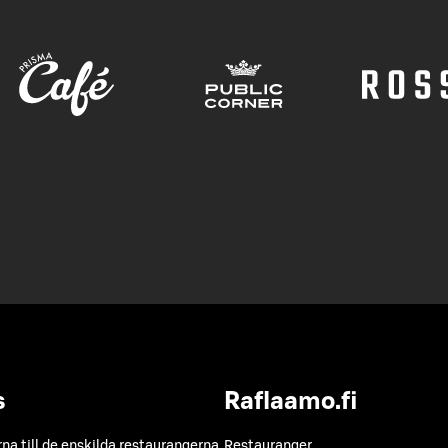
s
Raflaamo.fi
a till de enskilda restaurangerna
Restauranger