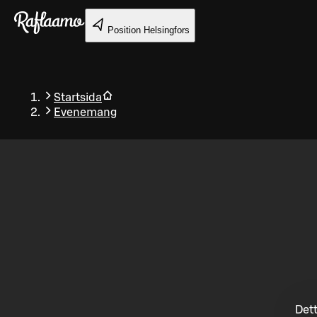
Gå till huvudinnehållet
Position
Helsingfors
Startsida
Evenemang
Tillbaka
Dett