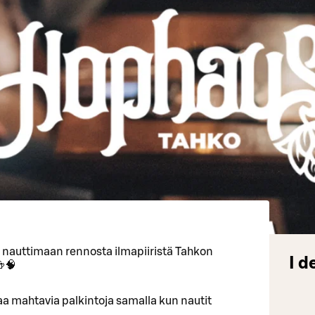
a nauttimaan rennosta ilmapiiristä Tahkon
I d
🍻🧠
ttaa mahtavia palkintoja samalla kun nautit