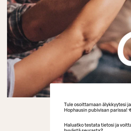
Tule osoittamaan älykkyytesi j
Hophausin pubivisan parissa! 
Haluatko testata tietosi ja voi
hyvästä seurasta?