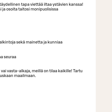
äydellinen tapa viettää iltaa ystävien kanssa!
 ja osoita taitosi monipuolisissa
ä palkintoja sekä mainetta ja kunniaa
aa seuraa
 vai vasta-alkaja, meillä on tilaa kaikille! Tartu
 hauskaan maailmaan.