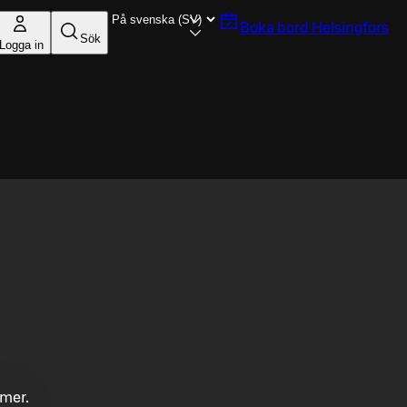
Boka bord
Helsingfors
Sök
Logga in
mmer.