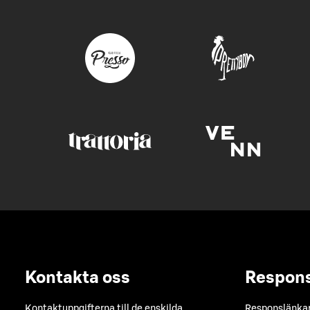
Kontakta oss
Respon
Kontaktuppgifterna till de enskilda
Responslänkarn