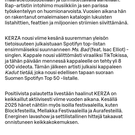
Rap-artistin intohimo musiikkiin ja sen parissa
työskentelyyn on huomionarvoista. Vuosien aikana hän
on rakentanut omaleimaisen katalogin lukuisten
listahittien, feattien ja miljoonien striimien siivittämänä.
KERZA nousi viime kesänä suuremman yleisön
tietoisuuteen julkaistuaan Spotifyn top-listan
ensimmäiseksi suunnanneen
Ms. Bad
(feat. Isac Elliot) -
singlen. Kappale nousi välittömästi viraaliksi TikTokissa,
ja tähän päivään mennessä kappaleelle on tehty yli 8
000 videota. Tämän jälkeen artisti julkaisi kappaleen
Kadut tietää
, joka nousi edellisen tapaan suoraan
Suomen Spotifyn Top 50 -listalle.
Positiivista palautetta livestään haalinut KERZA on
keikkaillut aktiivisesti viime vuoden aikana. Kesällä
2025 hänet nähtiin myös isoilla festivaaleilla, kuten
Blockfesteilla, Mellakka Festivaaleilla ja Aurafesteillä.
Energinen lavashow ja settilistallinen hittejä takaavat
onnistuneen keikkakokemuksen.