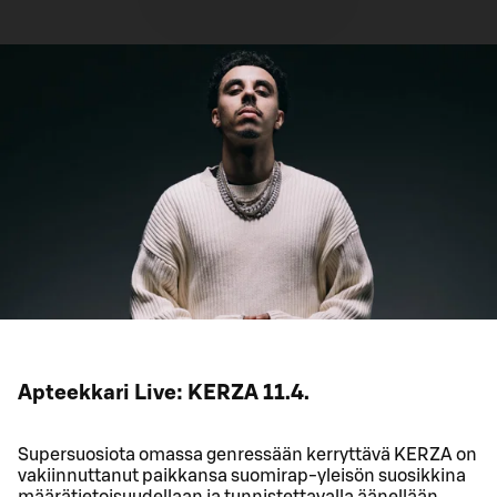
Apteekkari Live: KERZA 11.4.
Supersuosiota omassa genressään kerryttävä KERZA on
vakiinnuttanut paikkansa suomirap-yleisön suosikkina
määrätietoisuudellaan ja tunnistettavalla äänellään.