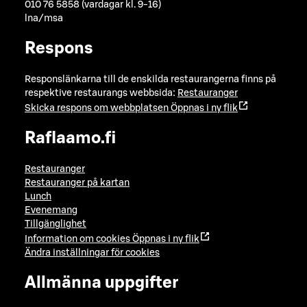
010 76 5858 (vardagar kl. 9-16)
lna/msa
Respons
Responslänkarna till de enskilda restaurangerna finns på
respektive restaurangs webbsida:
Restauranger
Skicka respons om webbplatsen
Öppnas i ny flik
Raflaamo.fi
Restauranger
Restauranger på kartan
Lunch
Evenemang
Tillgänglighet
Information om cookies
Öppnas i ny flik
Ändra inställningar för cookies
Allmänna uppgifter