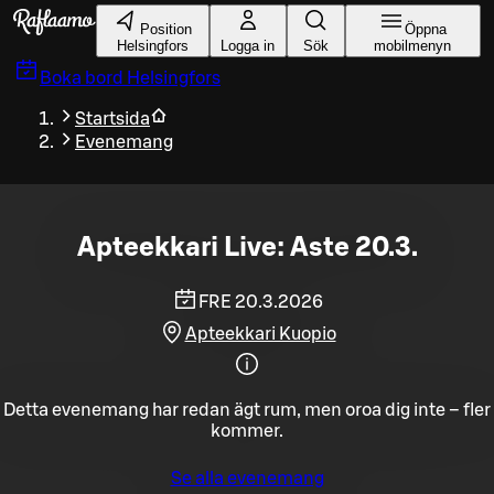
Gå till huvudinnehållet
Position
Öppna
Helsingfors
Logga in
Sök
mobilmenyn
Boka bord
Helsingfors
Startsida
Evenemang
Apteekkari Live: Aste 20.3.
FRE 20.3.2026
Apteekkari Kuopio
Detta evenemang har redan ägt rum, men oroa dig inte – fler
kommer.
Se alla evenemang