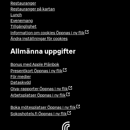
Restauranger
Restauranger på kartan
Lunch
Evenemang
Tillgänglighet
Information om cookies
Öppnas i ny flik
Ändra inställningar för cookies
Allmänna uppgifter
Bonus med Apple Plånbok
Presentkort
Öppnas i ny flik
För medier
Dataskydd
Oiva-rapporter
Öppnas i ny flik
Arbetsplatser
Öppnas i ny flik
Boka mötesplatser
Öppnas i ny flik
Sokoshotels.fi
Öppnas i ny flik