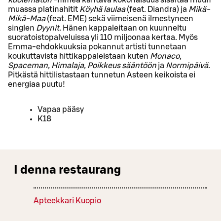
muassa platinahitit
Köyhä laulaa
(feat. Diandra) ja
Mikä-
Mikä-Maa
(feat. EME) sekä viimeisenä ilmestyneen
singlen
Dyynit
. Hänen kappaleitaan on kuunneltu
suoratoistopalveluissa yli 110 miljoonaa kertaa. Myös
Emma-ehdokkuuksia pokannut artisti tunnetaan
koukuttavista hittikappaleistaan kuten
Monaco,
Spaceman, Himalaja, Poikkeus sääntöön
ja
Normipäivä
.
Pitkästä hittilistastaan tunnetun Asteen keikoista ei
energiaa puutu!
Vapaa pääsy
K18
I denna restaurang
Apteekkari Kuopio