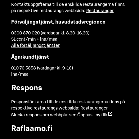
Kontaktuppgifterna till de enskilda restaurangerna finns
på respektive restaurangs webbsida:
Restauranger
Försäljingstjänst, huvudstadsregionen
0300 870 020 (vardagar kl. 8.30-16.30)
51 cent/min + lna/msa
Alla försäljningstjänster
Ägarkundtjänst
010 76 5858 (vardagar kl. 9-16)
lna/msa
Respons
Responslänkarna till de enskilda restaurangerna finns på
respektive restaurangs webbsida:
Restauranger
Skicka respons om webbplatsen
Öppnas i ny flik
Raflaamo.fi