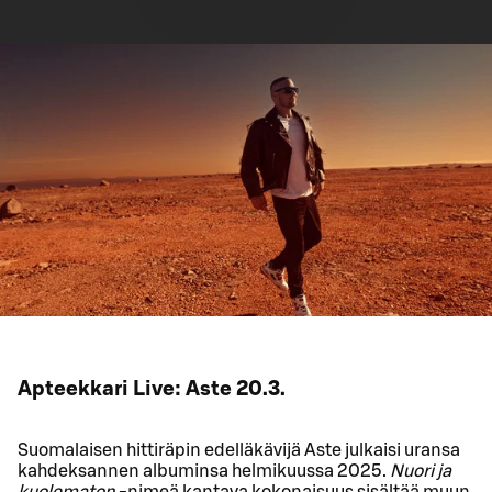
Apteekkari Live: Aste 20.3.
Suomalaisen hittiräpin edelläkävijä Aste julkaisi uransa
kahdeksannen albuminsa helmikuussa 2025.
Nuori ja
kuolematon
-nimeä kantava kokonaisuus sisältää muun