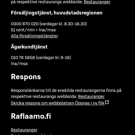
på respektive restaurangs webbsida:
Restauranger
Försäljingstjänst, huvudstadsregionen
0300 870 020 (vardagar kl. 8.30-16.30)
51 cent/min + lna/msa
Alla försäljningstjänster
Ägarkundtjänst
010 76 5858 (vardagar kl. 9-16)
lna/msa
Respons
Responslänkarna till de enskilda restaurangerna finns på
respektive restaurangs webbsida:
Restauranger
Skicka respons om webbplatsen
Öppnas i ny flik
Raflaamo.fi
Restauranger