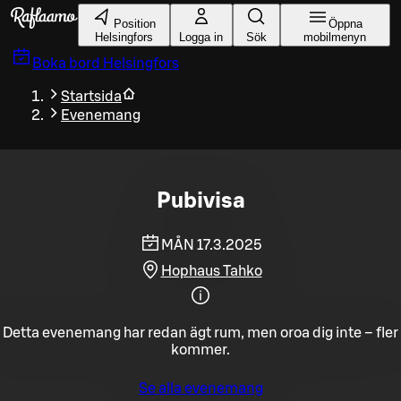
Gå till huvudinnehållet
Position
Öppna
Helsingfors
Logga in
Sök
mobilmenyn
Boka bord
Helsingfors
Startsida
Evenemang
Pubivisa
MÅN 17.3.2025
Hophaus Tahko
Detta evenemang har redan ägt rum, men oroa dig inte – fler
kommer.
Se alla evenemang