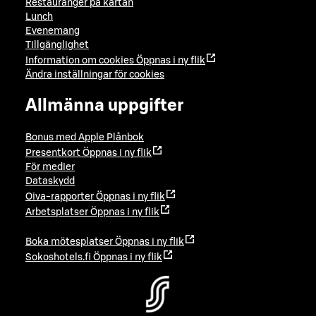
Restauranger på kartan
Lunch
Evenemang
Tillgänglighet
Information om cookies
Öppnas i ny flik
Ändra inställningar för cookies
Allmänna uppgifter
Bonus med Apple Plånbok
Presentkort
Öppnas i ny flik
För medier
Dataskydd
Oiva-rapporter
Öppnas i ny flik
Arbetsplatser
Öppnas i ny flik
Boka mötesplatser
Öppnas i ny flik
Sokoshotels.fi
Öppnas i ny flik