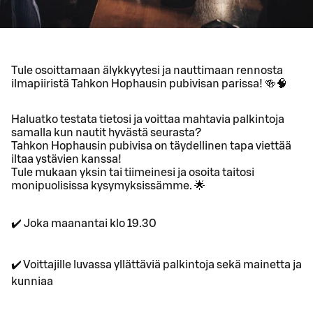
Tule osoittamaan älykkyytesi ja nauttimaan rennosta
ilmapiiristä Tahkon Hophausin pubivisan parissa! 🍻🧠
Haluatko testata tietosi ja voittaa mahtavia palkintoja
samalla kun nautit hyvästä seurasta?
Tahkon Hophausin pubivisa on täydellinen tapa viettää
iltaa ystävien kanssa!
Tule mukaan yksin tai tiimeinesi ja osoita taitosi
monipuolisissa kysymyksissämme. 🌟
✔️ Joka maanantai klo 19.30
✔️ Voittajille luvassa yllättäviä palkintoja sekä mainetta ja
kunniaa