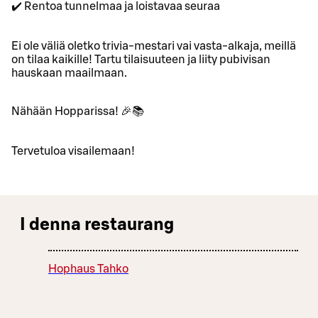
✔️ Rentoa tunnelmaa ja loistavaa seuraa
Ei ole väliä oletko trivia-mestari vai vasta-alkaja, meillä
on tilaa kaikille! Tartu tilaisuuteen ja liity pubivisan
hauskaan maailmaan.
Nähään Hopparissa! 🎉📚
Tervetuloa visailemaan!
I denna restaurang
Hophaus Tahko