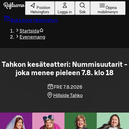
Gå till huvudinnehållet
Position
Öppna
Helsingfors
Logga in
Sök
mobilmenyn
Boka bord
Helsingfors
Startsida
Evenemang
Tahkon kesäteatteri: Nummisuutarit -
joka menee pieleen 7.8. klo 18
FRE 7.8.2026
Hillside Tahko