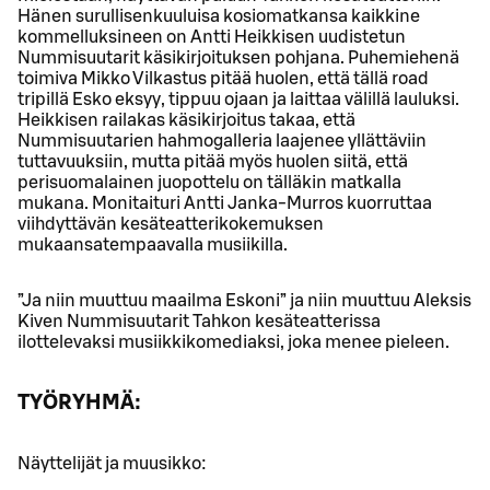
Hänen surullisenkuuluisa kosiomatkansa kaikkine
kommelluksineen on Antti Heikkisen uudistetun
Nummisuutarit käsikirjoituksen pohjana. Puhemiehenä
toimiva Mikko Vilkastus pitää huolen, että tällä road
tripillä Esko eksyy, tippuu ojaan ja laittaa välillä lauluksi.
Heikkisen railakas käsikirjoitus takaa, että
Nummisuutarien hahmogalleria laajenee yllättäviin
tuttavuuksiin, mutta pitää myös huolen siitä, että
perisuomalainen juopottelu on tälläkin matkalla
mukana. Monitaituri Antti Janka-Murros kuorruttaa
viihdyttävän kesäteatterikokemuksen
mukaansatempaavalla musiikilla.
”Ja niin muuttuu maailma Eskoni” ja niin muuttuu Aleksis
Kiven Nummisuutarit Tahkon kesäteatterissa
ilottelevaksi musiikkikomediaksi, joka menee pieleen.
TYÖRYHMÄ:
Näyttelijät ja muusikko: