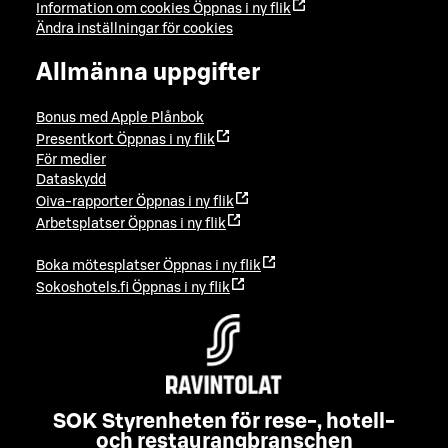
Information om cookies
Öppnas i ny flik
Ändra inställningar för cookies
Allmänna uppgifter
Bonus med Apple Plånbok
Presentkort
Öppnas i ny flik
För medier
Dataskydd
Oiva-rapporter
Öppnas i ny flik
Arbetsplatser
Öppnas i ny flik
Boka mötesplatser
Öppnas i ny flik
Sokoshotels.fi
Öppnas i ny flik
SOK Styrenheten för rese-, hotell-
och restaurangbranschen