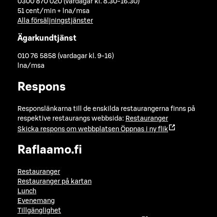
0300 870 020 (vardagar kl. 8.30-16.30)
51 cent/min + lna/msa
Alla försäljningstjänster
Ägarkundtjänst
010 76 5858 (vardagar kl. 9-16)
lna/msa
Respons
Responslänkarna till de enskilda restaurangerna finns på
respektive restaurangs webbsida:
Restauranger
Skicka respons om webbplatsen
Öppnas i ny flik
Raflaamo.fi
Restauranger
Restauranger på kartan
Lunch
Evenemang
Tillgänglighet