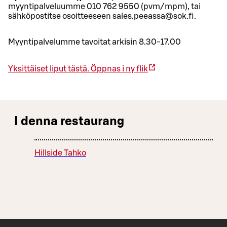
myyntipalveluumme 010 762 9550 (pvm/mpm), tai
sähköpostitse osoitteeseen sales.peeassa@sok.fi.
Myyntipalvelumme tavoitat arkisin 8.30-17.00
Yksittäiset liput tästä.
Öppnas i ny flik
I denna restaurang
Hillside Tahko