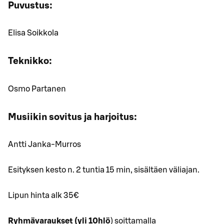
Puvustus:
Elisa Soikkola
Teknikko:
Osmo Partanen
Musiikin sovitus ja harjoitus:
Antti Janka-Murros
Esityksen kesto n. 2 tuntia 15 min, sisältäen väliajan.
Lipun hinta alk 35€
Ryhmävaraukset (yli 10hlö
) soittamalla