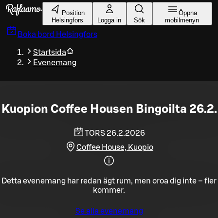
Gå till huvudinnehållet
Position
Öppna
Helsingfors
Logga in
Sök
mobilmenyn
Boka bord
Helsingfors
Startsida
Evenemang
Kuopion Coffee Housen Bingoilta 26.2.
TORS 26.2.2026
Coffee House, Kuopio
Detta evenemang har redan ägt rum, men oroa dig inte – fler
kommer.
Se alla evenemang