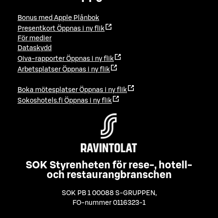
Bonus med Apple Plånbok
Presentkort
Öppnas i ny flik
För medier
Dataskydd
Oiva-rapporter
Öppnas i ny flik
Arbetsplatser
Öppnas i ny flik
Boka mötesplatser
Öppnas i ny flik
Sokoshotels.fi
Öppnas i ny flik
SOK Styrenheten för rese-, hotell-
och restaurangbranschen
SOK PB 1 00088 S-GRUPPEN
,
FO-nummer 0116323-1