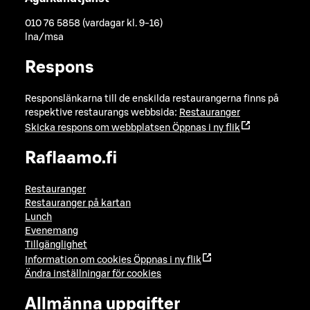
010 76 5858 (vardagar kl. 9-16)
lna/msa
Respons
Responslänkarna till de enskilda restaurangerna finns på
respektive restaurangs webbsida:
Restauranger
Skicka respons om webbplatsen
Öppnas i ny flik
Raflaamo.fi
Restauranger
Restauranger på kartan
Lunch
Evenemang
Tillgänglighet
Information om cookies
Öppnas i ny flik
Ändra inställningar för cookies
Allmänna uppgifter