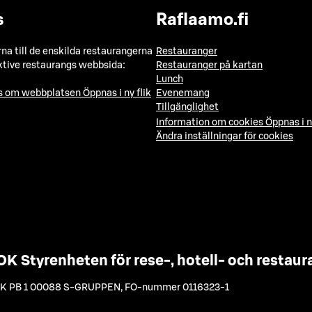
s
Raflaamo.fi
a till de enskilda restaurangerna
Restauranger
ktive restaurangs webbsida:
Restauranger på kartan
Lunch
ns om webbplatsen
Öppnas i ny flik
Evenemang
Tillgänglighet
Information om cookies
Öppnas i n
Ändra inställningar för cookies
OK Styrenheten för rese-, hotell- och resta
K PB 1 00088 S-GRUPPEN
,
FO-nummer 0116323-1