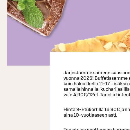
Järjestämme suureen suosioon
vuonna 2026! Buffetissamme s
kuin haluat kello 11-17. Lisäks
samalla hinnalla, kuoharilasil
vain 4,90€/12cl. Tarjolla tiete
Hinta S-Etukortilla 16,90€ ja i
aina 10-vuotiaaseen asti.
Tervetuloa nauttimaan hurma