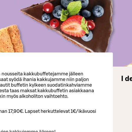
 nousseita kakkubuffetejamme jälleen
I d
aat syödä ihania kakkujamme niin paljon
i nautit buffetin kylkeen suodatinkahviamme
lisesta taas maksat kakkubuffetin asiakkaana
nkin myös alkoholiton vaihtoehto.
lman 17,90€. Lapset herkuttelevat 1€/ikävuosi
avien kakkujemme ääreen!