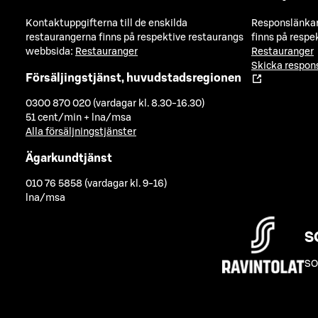
Kontaktuppgifterna till de enskilda
Responslänkarn
restaurangerna finns på respektive restaurangs
finns på respe
webbsida:
Restauranger
Restauranger
Skicka respo
Försäljingstjänst, huvudstadsregionen
0300 870 020 (vardagar kl. 8.30-16.30)
51 cent/min + lna/msa
Alla försäljningstjänster
Ägarkundtjänst
010 76 5858 (vardagar kl. 9-16)
lna/msa
S
SO