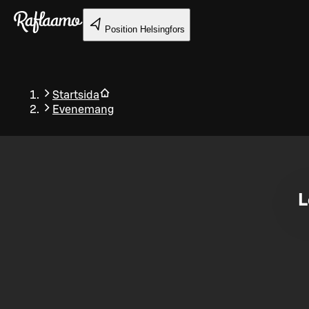
Gå till huvudinnehållet
Position
Helsingfors
Startsida
Evenemang
Tillbaka
L