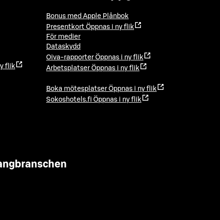
Bonus med Apple Plånbok
Presentkort
Öppnas i ny flik
För medier
Dataskydd
Oiva-rapporter
Öppnas i ny flik
y flik
Arbetsplatser
Öppnas i ny flik
Boka mötesplatser
Öppnas i ny flik
Sokoshotels.fi
Öppnas i ny flik
urangbranschen