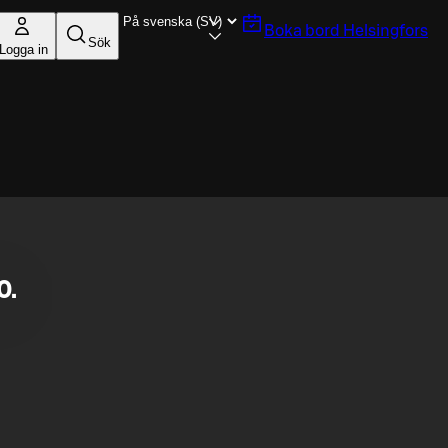
Boka bord
Helsingfors
Sök
Logga in
0.