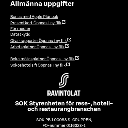
Allmänna uppgifter
Bonus med Apple Plånbok
Presentkort
Öppnas i ny flik
För medier
Dataskydd
Oiva-rapporter
Öppnas i ny flik
Arbetsplatser
Öppnas i ny flik
Boka mötesplatser
Öppnas i ny flik
Sokoshotels.fi
Öppnas i ny flik
SOK Styrenheten för rese-, hotell-
och restaurangbranschen
SOK PB 1 00088 S-GRUPPEN
,
FO-nummer 0116323-1