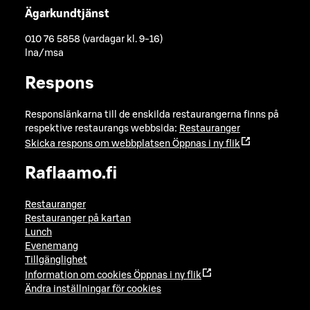
Ägarkundtjänst
010 76 5858 (vardagar kl. 9-16)
lna/msa
Respons
Responslänkarna till de enskilda restaurangerna finns på
respektive restaurangs webbsida:
Restauranger
Skicka respons om webbplatsen
Öppnas i ny flik
Raflaamo.fi
Restauranger
Restauranger på kartan
Lunch
Evenemang
Tillgänglighet
Information om cookies
Öppnas i ny flik
Ändra inställningar för cookies