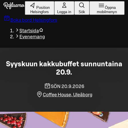
Gå till huvudinnehållet
Position
Öppna
Helsingfors
Logga in
Sök
mobilmenyn
Boka bord
Helsingfors
Startsida
Evenemang
Syyskuun kakkubuffet sunnuntaina
20.9.
SÖN 20.9.2026
Coffee House, Uleåborg