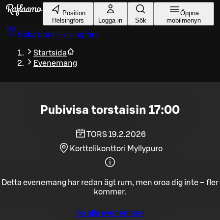
Gå till huvudinnehållet
Position
Öppna
Helsingfors
Logga in
Sök
mobilmenyn
Boka bord
Helsingfors
Startsida
Evenemang
Pubivisa torstaisin 17:00
TORS 19.2.2026
Korttelikonttori Myllypuro
Detta evenemang har redan ägt rum, men oroa dig inte – fler
kommer.
Se alla evenemang