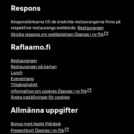
Respons
Responslänkarna till de enskilda restaurangerna finns på
respektive restaurangs webbsida:
Restauranger
Skicka respons om webbplatsen
Öppnas i ny flik
Raflaamo.fi
Restauranger
Restauranger på kartan
Lunch
Evenemang
Tillgänglighet
Information om cookies
Öppnas i ny flik
Ändra inställningar för cookies
Allmänna uppgifter
Bonus med Apple Plånbok
Presentkort
Öppnas i ny flik