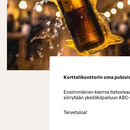
Korttelikonttorin oma pubivisa
Ensimmäinen kierros tietovisaa
siirrytään yksilökilpailuun ABC
Tervetuloa!