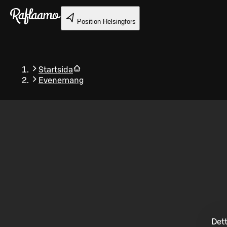
Gå till huvudinnehållet
Position
Helsingfors
Startsida
Evenemang
Tillbaka
Dett