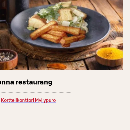
enna restaurang
Korttelikonttori Myllypuro