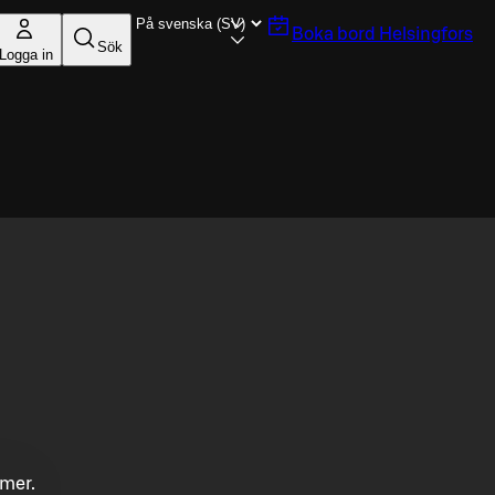
Boka bord
Helsingfors
Sök
Logga in
mmer.