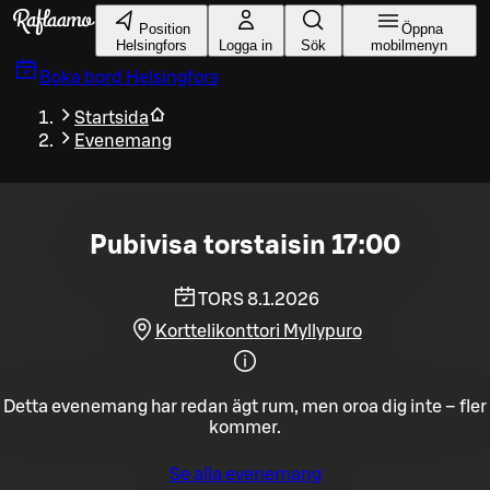
Gå till huvudinnehållet
Position
Öppna
Helsingfors
Logga in
Sök
mobilmenyn
Boka bord
Helsingfors
Startsida
Evenemang
Pubivisa torstaisin 17:00
TORS 8.1.2026
Korttelikonttori Myllypuro
Detta evenemang har redan ägt rum, men oroa dig inte – fler
kommer.
Se alla evenemang