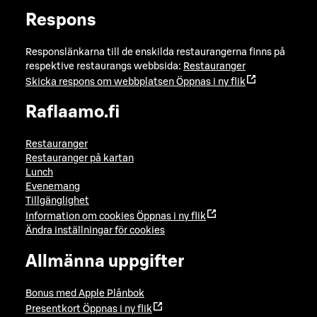
Respons
Responslänkarna till de enskilda restaurangerna finns på
respektive restaurangs webbsida:
Restauranger
Skicka respons om webbplatsen
Öppnas i ny flik
Raflaamo.fi
Restauranger
Restauranger på kartan
Lunch
Evenemang
Tillgänglighet
Information om cookies
Öppnas i ny flik
Ändra inställningar för cookies
Allmänna uppgifter
Bonus med Apple Plånbok
Presentkort
Öppnas i ny flik