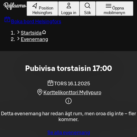
Gå till huvudinnehållet
Position
Öppna
Helsingfors
Logga in
Sök
mobilmenyn
Boka bord
Helsingfors
Startsida
Evenemang
Pubivisa torstaisin 17:00
TORS 16.1.2025
Korttelikonttori Myllypuro
Detta evenemang har redan ägt rum, men oroa dig inte – fler
kommer.
Se alla evenemang