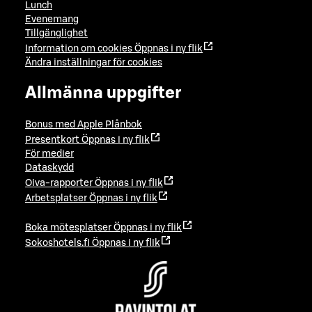
Lunch
Evenemang
Tillgänglighet
Information om cookies
Öppnas i ny flik
Ändra inställningar för cookies
Allmänna uppgifter
Bonus med Apple Plånbok
Presentkort
Öppnas i ny flik
För medier
Dataskydd
Oiva-rapporter
Öppnas i ny flik
Arbetsplatser
Öppnas i ny flik
Boka mötesplatser
Öppnas i ny flik
Sokoshotels.fi
Öppnas i ny flik