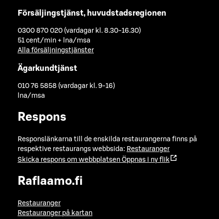
Försäljingstjänst, huvudstadsregionen
0300 870 020 (vardagar kl. 8.30-16.30)
51 cent/min + lna/msa
Alla försäljningstjänster
Ägarkundtjänst
010 76 5858 (vardagar kl. 9-16)
lna/msa
Respons
Responslänkarna till de enskilda restaurangerna finns på
respektive restaurangs webbsida:
Restauranger
Skicka respons om webbplatsen
Öppnas i ny flik
Raflaamo.fi
Restauranger
Restauranger på kartan