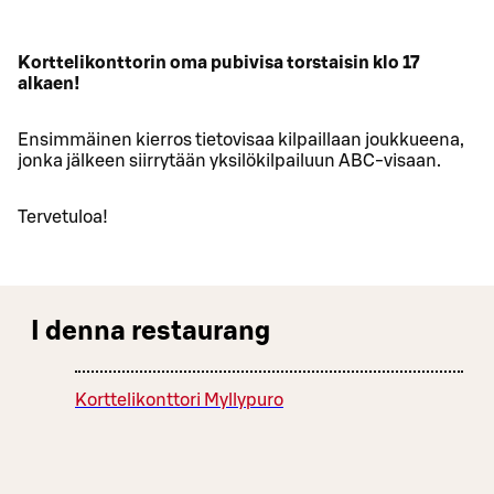
Korttelikonttorin oma pubivisa torstaisin klo 17
alkaen!
Ensimmäinen kierros tietovisaa kilpaillaan joukkueena,
jonka jälkeen siirrytään yksilökilpailuun ABC-visaan.
Tervetuloa!
I denna restaurang
Korttelikonttori Myllypuro