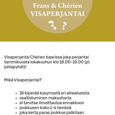
Visaperjantai Chérien baarissa joka perjantai
tammikuusta lokakuuhun klo 18.00-19.00 (pl.
juhlapyhät)!
Mikä Visaperjantai?
16 kiperää kysymystä eri aihealueista
osallistuminen maksutonta
ei tarvitse ilmoittautua ennakkoon
joukkueen koko 1-4 henkeä
joka kerta paras joukkue palkitaan