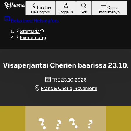
Gå till huvudinnehållet
Position
Öppna
Helsingfors
Logga in
Sök
mobilmenyn
Boka bord
Helsingfors
Startsida
Evenemang
Visaperjantai Chérien baarissa 23.10.
FRE 23.10.2026
Frans & Chérie, Rovaniemi