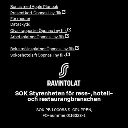
Bonus med Apple Plånbok
Presentkort
Öppnas i ny flik
För medier
Dataskydd
Oiva-rapporter
Öppnas i ny flik
Arbetsplatser
Öppnas i ny flik
Boka mötesplatser
Öppnas i ny flik
Sokoshotels.fi
Öppnas i ny flik
SOK Styrenheten för rese-, hotell-
och restaurangbranschen
SOK PB 1 00088 S-GRUPPEN
,
FO-nummer 0116323-1