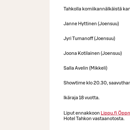
Tahkolla komiikannälkäistä ka
Janne Hyttinen (Joensuu)
Jyri Tumanoff (Joensuu)
Joona Kotilainen (Joensuu)
Salla Avelin (Mikkeli)
Showtime klo 20.30, saavuthan 
Ikäraja 18 vuotta.
Liput ennakkoon
Lippu.fi
Öppna
Hotel Tahkon vastaanotosta.