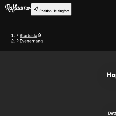
Gå till huvudinnehållet
Position
Helsingfors
Startsida
Evenemang
Tillbaka
Ho
Dett