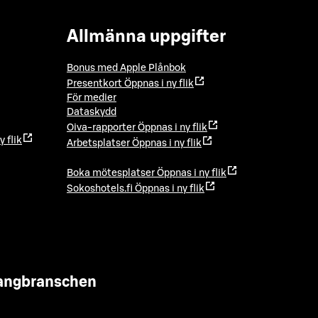
Allmänna uppgifter
Bonus med Apple Plånbok
Presentkort
Öppnas i ny flik
För medier
Dataskydd
Oiva-rapporter
Öppnas i ny flik
y flik
Arbetsplatser
Öppnas i ny flik
Boka mötesplatser
Öppnas i ny flik
Sokoshotels.fi
Öppnas i ny flik
urangbranschen