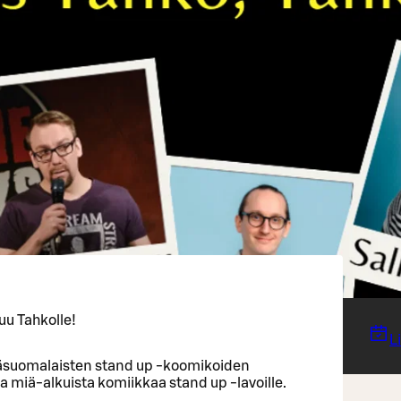
u Tahkolle!
L
äsuomalaisten stand up -koomikoiden
ja miä-alkuista komiikkaa stand up -lavoille.