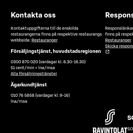
Kontakta oss
Respon
Kontaktuppgifterna till de enskilda
Responslänkarn
restaurangerna finns på respektive restaurangs
finns på respe
webbsida:
Restauranger
Restauranger
Skicka respo
Försäljingstjänst, huvudstadsregionen
0300 870 020 (vardagar kl. 8.30-16.30)
51 cent/min + lna/msa
Alla försäljningstjänster
Ägarkundtjänst
010 76 5858 (vardagar kl. 9-16)
lna/msa
S
SO