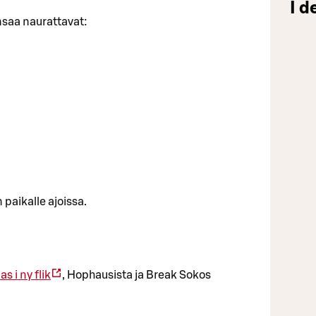
I d
nsaa naurattavat:
paikalle ajoissa.
s i ny flik
, Hophausista ja Break Sokos