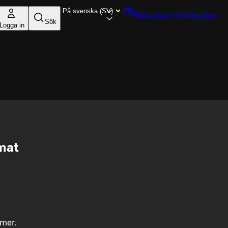
Boka bord
Helsingfors
Sök
Logga in
mat
mmer.