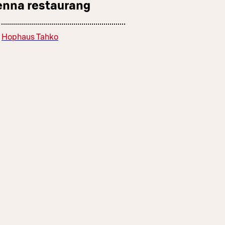
enna restaurang
Hophaus Tahko