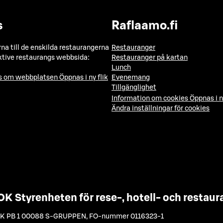
s
Raflaamo.fi
a till de enskilda restaurangerna
Restauranger
ktive restaurangs webbsida:
Restauranger på kartan
Lunch
ns om webbplatsen
Öppnas i ny flik
Evenemang
Tillgänglighet
Information om cookies
Öppnas i n
Ändra inställningar för cookies
OK Styrenheten för rese-, hotell- och resta
K PB 1 00088 S-GRUPPEN
,
FO-nummer 0116323-1