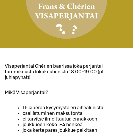
Visaperjantai Chérien baarissa joka perjantai
tammikuusta lokakuuhun klo 18.00-19.00 (pl.
juhlapyhät)!
Mikä Visaperjantai?
16 kiperää kysymystä eri aihealueista
osallistuminen maksutonta
ei tarvitse ilmoittautua ennakkoon
joukkueen koko 1-4 henkeä
joka kerta paras joukkue palkitaan