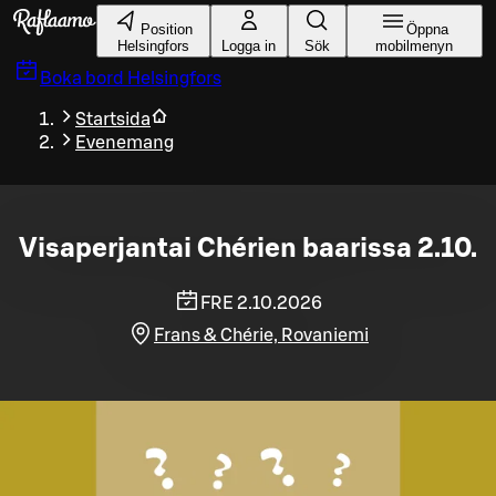
Gå till huvudinnehållet
Position
Öppna
Helsingfors
Logga in
Sök
mobilmenyn
Boka bord
Helsingfors
Startsida
Evenemang
Visaperjantai Chérien baarissa 2.10.
FRE 2.10.2026
Frans & Chérie, Rovaniemi