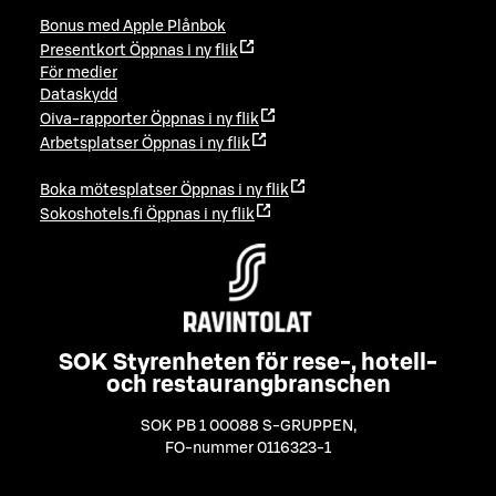
Bonus med Apple Plånbok
Presentkort
Öppnas i ny flik
För medier
Dataskydd
Oiva-rapporter
Öppnas i ny flik
Arbetsplatser
Öppnas i ny flik
Boka mötesplatser
Öppnas i ny flik
Sokoshotels.fi
Öppnas i ny flik
SOK Styrenheten för rese-, hotell-
och restaurangbranschen
SOK PB 1 00088 S-GRUPPEN
,
FO-nummer 0116323-1