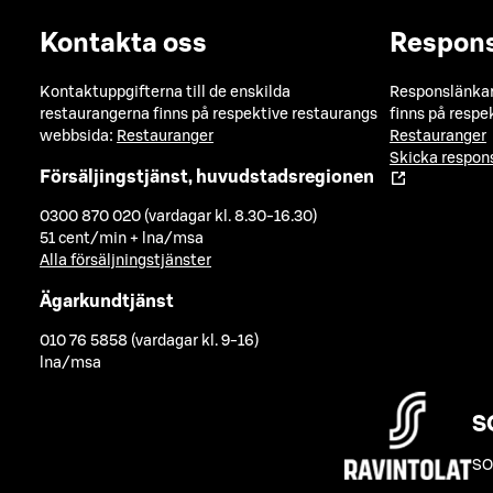
Kontakta oss
Respon
Kontaktuppgifterna till de enskilda
Responslänkarn
restaurangerna finns på respektive restaurangs
finns på respe
webbsida:
Restauranger
Restauranger
Skicka respo
Försäljingstjänst, huvudstadsregionen
0300 870 020 (vardagar kl. 8.30-16.30)
51 cent/min + lna/msa
Alla försäljningstjänster
Ägarkundtjänst
010 76 5858 (vardagar kl. 9-16)
lna/msa
S
SO