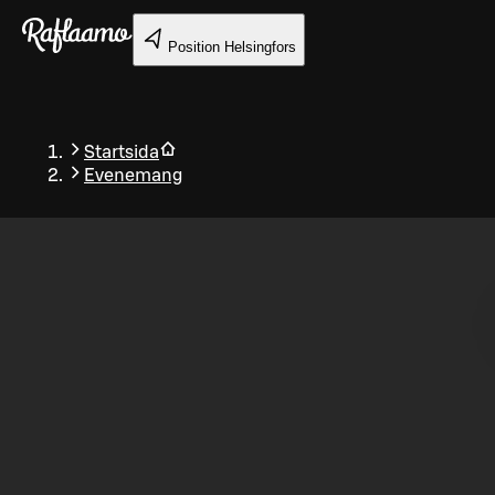
Gå till huvudinnehållet
Position
Helsingfors
Startsida
Evenemang
Tillbaka