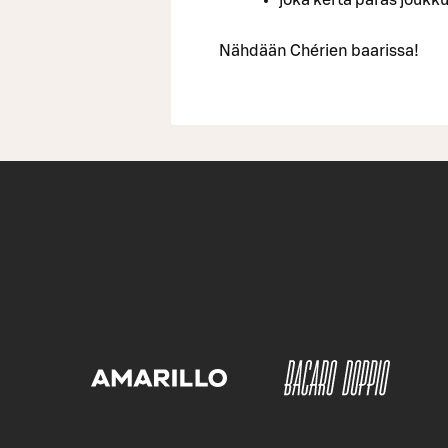
Nähdään Chérien baarissa!