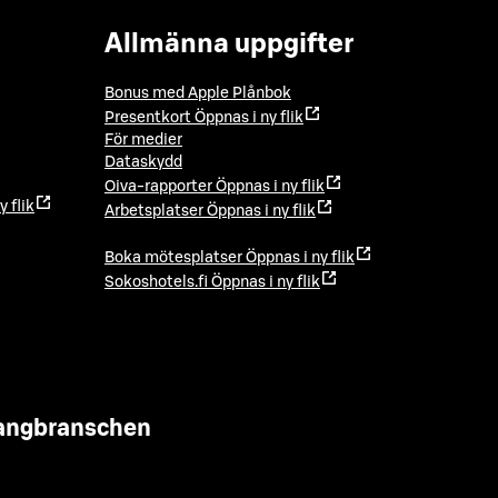
Allmänna uppgifter
Bonus med Apple Plånbok
Presentkort
Öppnas i ny flik
För medier
Dataskydd
Oiva-rapporter
Öppnas i ny flik
y flik
Arbetsplatser
Öppnas i ny flik
Boka mötesplatser
Öppnas i ny flik
Sokoshotels.fi
Öppnas i ny flik
urangbranschen