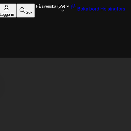
Boka bord
Helsingfors
Sök
Logga in