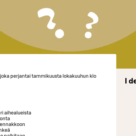
 joka perjantai tammikuusta lokakuuhun klo
I d
ri aihealueista
tonta
ua ennakkoon
enkeä
ue palkitaan