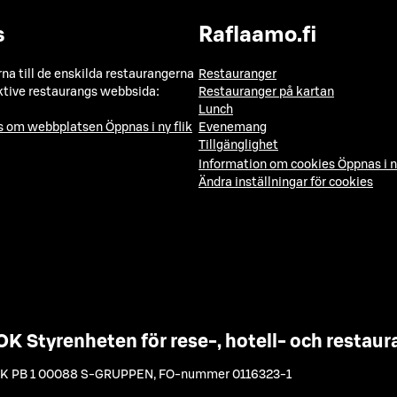
s
Raflaamo.fi
a till de enskilda restaurangerna
Restauranger
ktive restaurangs webbsida:
Restauranger på kartan
Lunch
ns om webbplatsen
Öppnas i ny flik
Evenemang
Tillgänglighet
Information om cookies
Öppnas i n
Ändra inställningar för cookies
OK Styrenheten för rese-, hotell- och resta
K PB 1 00088 S-GRUPPEN
,
FO-nummer 0116323-1