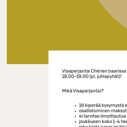
Visaperjantai Chérien baarissa
18.00-19.00 (pl. juhlapyhät)!
Mikä Visaperjantai?
16 kiperää kysymystä e
osallistuminen maksu
ei tarvitse ilmoittaut
joukkueen koko 1-4 h
joka kerta paras joukk