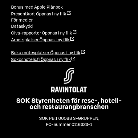
Bonus med Apple Plånbok
Presentkort
Öppnas i ny flik
För medier
Dataskydd
Oiva-rapporter
Öppnas i ny flik
Arbetsplatser
Öppnas i ny flik
Boka mötesplatser
Öppnas i ny flik
Sokoshotels.fi
Öppnas i ny flik
SOK Styrenheten för rese-, hotell-
och restaurangbranschen
SOK PB 1 00088 S-GRUPPEN
,
FO-nummer 0116323-1