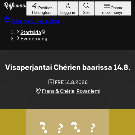
Gå till huvudinnehållet
Position
Öppna
Helsingfors
Logga in
Sök
mobilmenyn
Boka bord
Helsingfors
Startsida
Evenemang
Visaperjantai Chérien baarissa 14.8.
FRE 14.8.2026
Frans & Chérie, Rovaniemi