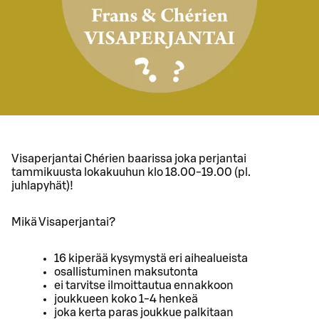
Visaperjantai Chérien baarissa joka perjantai
tammikuusta lokakuuhun klo 18.00-19.00 (pl.
juhlapyhät)!
Mikä Visaperjantai?
16 kiperää kysymystä eri aihealueista
osallistuminen maksutonta
ei tarvitse ilmoittautua ennakkoon
joukkueen koko 1-4 henkeä
joka kerta paras joukkue palkitaan