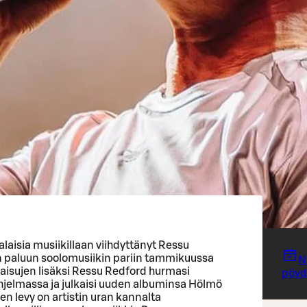
aisia musiikillaan viihdyttänyt Ressu
 paluun soolomusiikin pariin tammikuussa
N
aisujen lisäksi Ressu Redford hurmasi
pöydä
hjelmassa ja julkaisi uuden albuminsa Hölmö
n levy on artistin uran kannalta