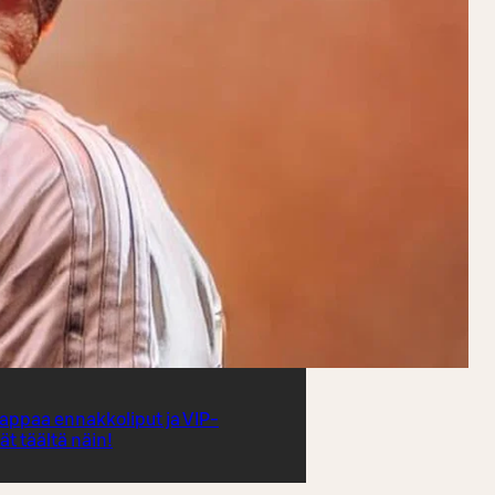
appaa ennakkoliput ja VIP-
t täältä näin!