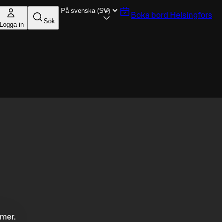
Boka bord
Helsingfors
Sök
Logga in
mmer.