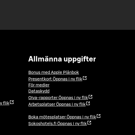
Allmänna uppgifter
Bonus med Apple Plånbok
Presentkort
Öppnas i ny flik
För medier
Dataskydd
Oiva-rapporter
Öppnas i ny flik
y flik
Arbetsplatser
Öppnas i ny flik
Boka mötesplatser
Öppnas i ny flik
Sokoshotels.fi
Öppnas i ny flik