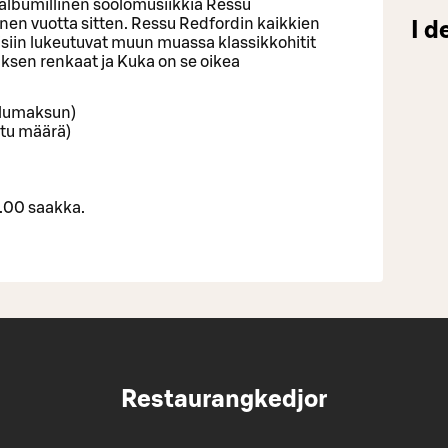
i albumillinen soolomusiikkia Ressu
nen vuotta sitten. Ressu Redfordin kaikkien
I d
siin lukeutuvat muun muassa klassikkohitit
ksen renkaat ja Kuka on se oikea
velumaksun)
ttu määrä)
3.00 saakka.
Restaurangkedjor