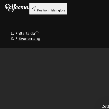
Gå till huvudinnehållet
Position
Helsingfors
Startsida
Evenemang
Tillbaka
Dett