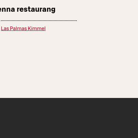
enna restaurang
Las Palmas Kimmel