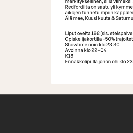
merkityksellinen, sillä viimeks
Redfordilta on saatu yli kymme
aikojen tunnetuimpiin kappalei
Älä mee, Kuusi kuuta & Saturnu
Liput ovelta 18€ (sis. eteispal
Opiskelijakortilla -50% (rajoite
Showtime noin klo 23.30
Avoinna klo 22–04
K18
Ennakkolipulla jonon ohi klo 2