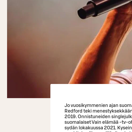
Jo vuosikymmenien ajan suomal
Redford teki menestyksekkään
2019. Onnistuneiden singlejulk
suomalaiset Vain elämää -tv-o
sydän lokakuussa 2021. Kyseine