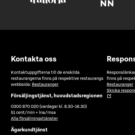
Kontakta oss
Respon
Kontaktuppgifterna till de enskilda
Responslänkarn
restaurangerna finns på respektive restaurangs
finns på respe
webbsida:
Restauranger
Restauranger
Skicka respo
Försäljingstjänst, huvudstadsregionen
0300 870 020 (vardagar kl. 8.30-16.30)
51 cent/min + lna/msa
Alla försäljningstjänster
Ägarkundtjänst