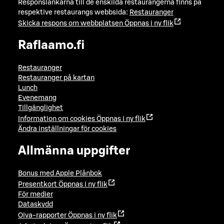
Responslänkarna till de enskilda restaurangerna finns på
respektive restaurangs webbsida:
Restauranger
Skicka respons om webbplatsen
Öppnas i ny flik
Raflaamo.fi
Restauranger
Restauranger på kartan
Lunch
Evenemang
Tillgänglighet
Information om cookies
Öppnas i ny flik
Ändra inställningar för cookies
Allmänna uppgifter
Bonus med Apple Plånbok
Presentkort
Öppnas i ny flik
För medier
Dataskydd
Oiva-rapporter
Öppnas i ny flik