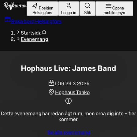
Gå till huvudinnehållet
Position
Öppna
Helsingfors
Logga in
Sök
mobilmenyn
Boka bord
Helsingfors
Startsida
Evenemang
Hophaus Live: James Band
LÖR 29.3.2025
Hophaus Tahko
Detta evenemang har redan ägt rum, men oroa dig inte – fler
kommer.
Se alla evenemang