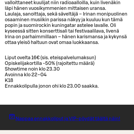
valloittaneet kuulijat niin radioaalloilla, kuin livenäkin
läpi hänen vuosikymmenien mittaisen uransa.
Laulaja, sanoittaja, sekä säveltäjä – Irinan monipuolinen
osaaminen musiikin parissa näkyy ja kuuluu kun tämä
popin ja suomirockin kuningatar astelee lavalle. Oli
kyseessä sitten konserttisali tai festivaalilava, livenä
Irina on parhaimmillaan – hänen karismansa ja kykynsä
ottaa yleisö haltuun ovat omaa luokkaansa.
Liput ovelta 16€ (sis. eteispalvelumaksun)
Opiskelijakortilla -50% (rajoitettu määrä)
Showtime noin klo 23.30
Avoinna klo 22–04
K18
Ennakkolipulla jonon ohi klo 23.00 saakka.
Nappaa ennakkoliput ja VIP-pöydät täältä näin!