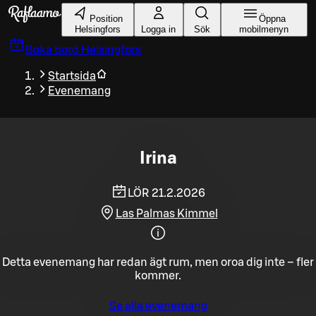
Gå till huvudinnehållet
Position
Öppna
Helsingfors
Logga in
Sök
mobilmenyn
Boka bord
Helsingfors
Startsida
Evenemang
Irina
LÖR 21.2.2026
Las Palmas Kimmel
Detta evenemang har redan ägt rum, men oroa dig inte – fler
kommer.
Se alla evenemang