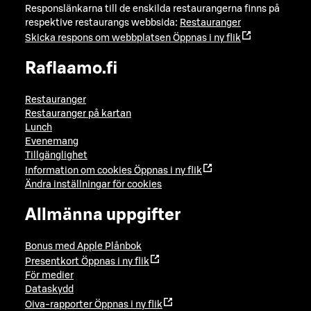
Responslänkarna till de enskilda restaurangerna finns på
respektive restaurangs webbsida:
Restauranger
Skicka respons om webbplatsen
Öppnas i ny flik
Raflaamo.fi
Restauranger
Restauranger på kartan
Lunch
Evenemang
Tillgänglighet
Information om cookies
Öppnas i ny flik
Ändra inställningar för cookies
Allmänna uppgifter
Bonus med Apple Plånbok
Presentkort
Öppnas i ny flik
För medier
Dataskydd
Oiva-rapporter
Öppnas i ny flik