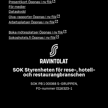
Presentkort
Öppnas i ny flik
För medier
Dataskydd
Oiva-rapporter
Öppnas i ny flik
Arbetsplatser
Öppnas i ny flik
Boka mötesplatser
Öppnas i ny flik
Sokoshotels.fi
Öppnas i ny flik
SOK Styrenheten för rese-, hotell-
och restaurangbranschen
SOK PB 1 00088 S-GRUPPEN
,
FO-nummer 0116323-1