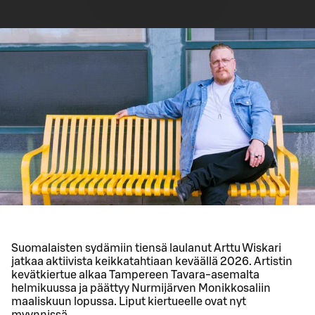
Suomalaisten sydämiin tiensä laulanut Arttu Wiskari
jatkaa aktiivista keikkatahtiaan keväällä 2026. Artistin
kevätkiertue alkaa Tampereen Tavara-asemalta
helmikuussa ja päättyy Nurmijärven Monikkosaliin
maaliskuun lopussa. Liput kiertueelle ovat nyt