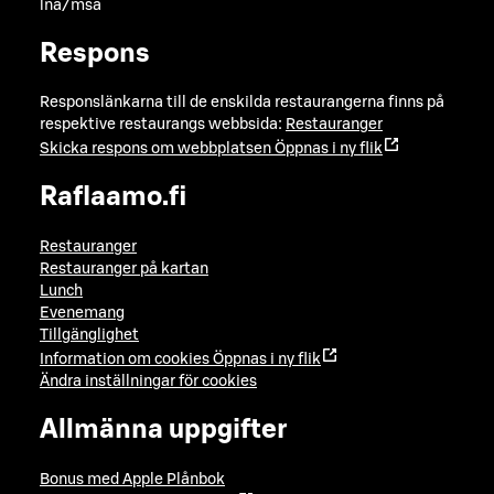
lna/msa
Respons
Responslänkarna till de enskilda restaurangerna finns på
respektive restaurangs webbsida:
Restauranger
Skicka respons om webbplatsen
Öppnas i ny flik
Raflaamo.fi
Restauranger
Restauranger på kartan
Lunch
Evenemang
Tillgänglighet
Information om cookies
Öppnas i ny flik
Ändra inställningar för cookies
Allmänna uppgifter
Bonus med Apple Plånbok