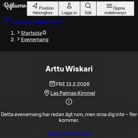
Gå till huvudinnehållet
Position
Öppna
Helsingfors
Logga in
Sök
mobilmenyn
Boka bord
Helsingfors
Startsida
Evenemang
Arttu Wiskari
FRE 13.2.2026
Las Palmas Kimmel
Detta evenemang har redan ägt rum, men oroa dig inte – fler
kommer.
Se alla evenemang