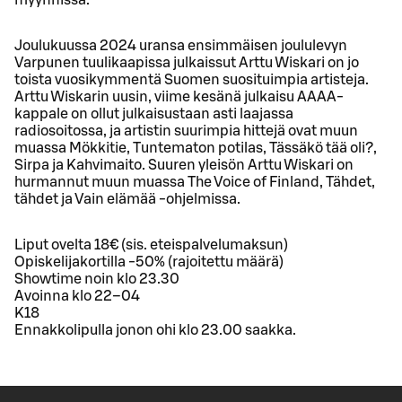
myynnissä.
Joulukuussa 2024 uransa ensimmäisen joululevyn
Varpunen tuulikaapissa julkaissut Arttu Wiskari on jo
toista vuosikymmentä Suomen suosituimpia artisteja.
Arttu Wiskarin uusin, viime kesänä julkaisu AAAA-
kappale on ollut julkaisustaan asti laajassa
radiosoitossa, ja artistin suurimpia hittejä ovat muun
muassa Mökkitie, Tuntematon potilas, Tässäkö tää oli?,
Sirpa ja Kahvimaito. Suuren yleisön Arttu Wiskari on
hurmannut muun muassa The Voice of Finland, Tähdet,
tähdet ja Vain elämää -ohjelmissa.
Liput ovelta 18€ (sis. eteispalvelumaksun)
Opiskelijakortilla -50% (rajoitettu määrä)
Showtime noin klo 23.30
Avoinna klo 22–04
K18
Ennakkolipulla jonon ohi klo 23.00 saakka.