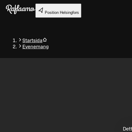
Gå till huvudinnehållet
Position
Helsingfors
Startsida
Evenemang
Tillbaka
Dett