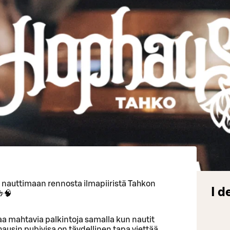
a nauttimaan rennosta ilmapiiristä Tahkon
I d
🍻🧠
ttaa mahtavia palkintoja samalla kun nautit
usin pubivisa on täydellinen tapa viettää