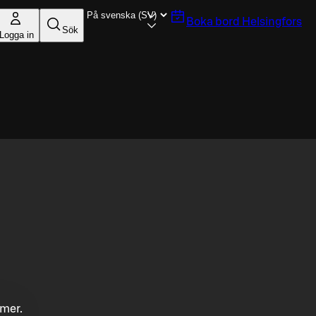
Boka bord
Helsingfors
Sök
Logga in
mmer.