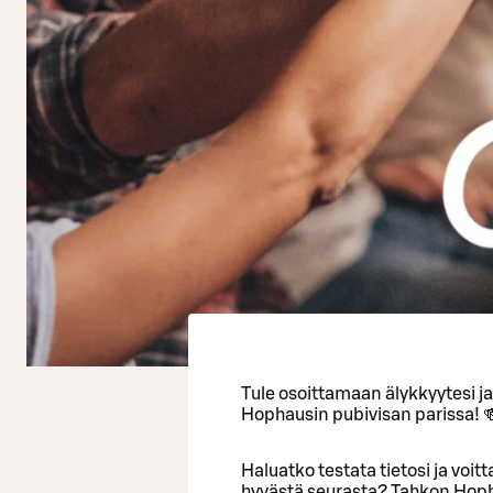
Tule osoittamaan älykkyytesi j
Hophausin pubivisan parissa! 
Haluatko testata tietosi ja voi
hyvästä seurasta? Tahkon Hopha