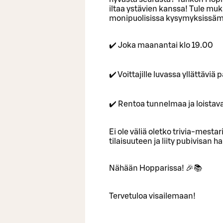
iltaa ystävien kanssa! Tule muka
monipuolisissa kysymyksissäm
✔️ Joka maanantai klo 19.00
✔️ Voittajille luvassa yllättävi
✔️ Rentoa tunnelmaa ja loistav
Ei ole väliä oletko trivia-mestari
tilaisuuteen ja liity pubivisan
Nähään Hopparissa! 🎉📚
Tervetuloa visailemaan!