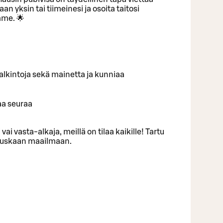
an yksin tai tiimeinesi ja osoita taitosi
me. 🌟
ä palkintoja sekä mainetta ja kunniaa
aa seuraa
 vai vasta-alkaja, meillä on tilaa kaikille! Tartu
 hauskaan maailmaan.