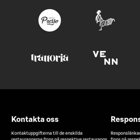
Kontakta oss
Respon
Kontaktuppgifterna till de enskilda
Responslänkarn
restaurangerna finns på respektive restaurangs
finns på respe