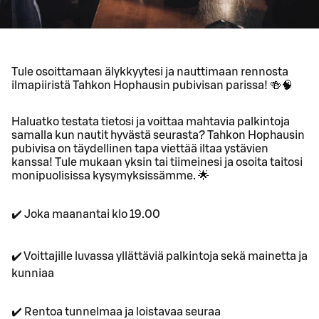
Tule osoittamaan älykkyytesi ja nauttimaan rennosta
ilmapiiristä Tahkon Hophausin pubivisan parissa! 🍻🧠
Haluatko testata tietosi ja voittaa mahtavia palkintoja
samalla kun nautit hyvästä seurasta? Tahkon Hophausin
pubivisa on täydellinen tapa viettää iltaa ystävien
kanssa! Tule mukaan yksin tai tiimeinesi ja osoita taitosi
monipuolisissa kysymyksissämme. 🌟
✔️ Joka maanantai klo 19.00
✔️ Voittajille luvassa yllättäviä palkintoja sekä mainetta ja
kunniaa
✔️ Rentoa tunnelmaa ja loistavaa seuraa