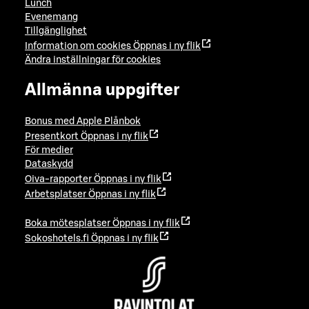
Lunch
Evenemang
Tillgänglighet
Information om cookies
Öppnas i ny flik
Ändra inställningar för cookies
Allmänna uppgifter
Bonus med Apple Plånbok
Presentkort
Öppnas i ny flik
För medier
Dataskydd
Oiva-rapporter
Öppnas i ny flik
Arbetsplatser
Öppnas i ny flik
Boka mötesplatser
Öppnas i ny flik
Sokoshotels.fi
Öppnas i ny flik