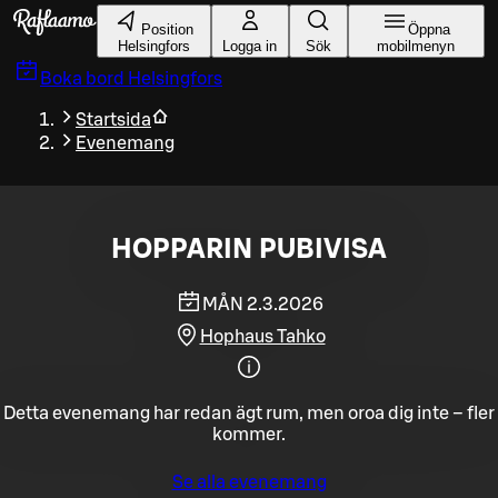
Gå till huvudinnehållet
Position
Öppna
Helsingfors
Logga in
Sök
mobilmenyn
Boka bord
Helsingfors
Startsida
Evenemang
HOPPARIN PUBIVISA
MÅN 2.3.2026
Hophaus Tahko
Detta evenemang har redan ägt rum, men oroa dig inte – fler
kommer.
Se alla evenemang