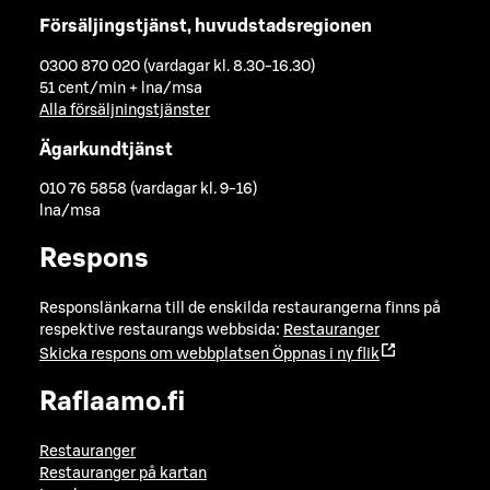
Försäljingstjänst, huvudstadsregionen
0300 870 020 (vardagar kl. 8.30-16.30)
51 cent/min + lna/msa
Alla försäljningstjänster
Ägarkundtjänst
010 76 5858 (vardagar kl. 9-16)
lna/msa
Respons
Responslänkarna till de enskilda restaurangerna finns på
respektive restaurangs webbsida:
Restauranger
Skicka respons om webbplatsen
Öppnas i ny flik
Raflaamo.fi
Restauranger
Restauranger på kartan