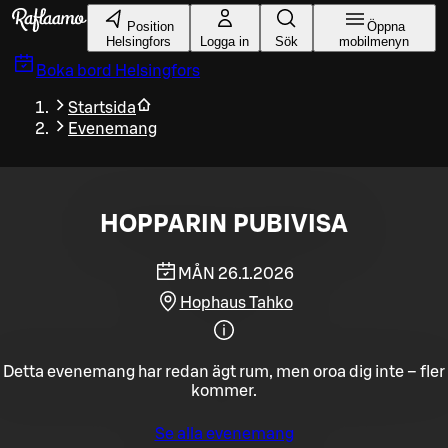
Gå till huvudinnehållet
Position
Öppna
Helsingfors
Logga in
Sök
mobilmenyn
Boka bord
Helsingfors
Startsida
Evenemang
HOPPARIN PUBIVISA
MÅN 26.1.2026
Hophaus Tahko
Detta evenemang har redan ägt rum, men oroa dig inte – fler
kommer.
Se alla evenemang