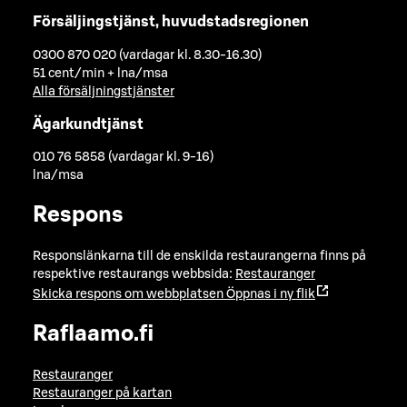
Försäljingstjänst, huvudstadsregionen
0300 870 020 (vardagar kl. 8.30-16.30)
51 cent/min + lna/msa
Alla försäljningstjänster
Ägarkundtjänst
010 76 5858 (vardagar kl. 9-16)
lna/msa
Respons
Responslänkarna till de enskilda restaurangerna finns på
respektive restaurangs webbsida:
Restauranger
Skicka respons om webbplatsen
Öppnas i ny flik
Raflaamo.fi
Restauranger
Restauranger på kartan