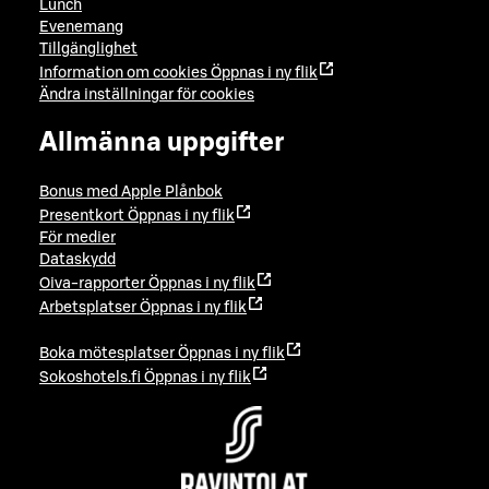
Lunch
Evenemang
Tillgänglighet
Information om cookies
Öppnas i ny flik
Ändra inställningar för cookies
Allmänna uppgifter
Bonus med Apple Plånbok
Presentkort
Öppnas i ny flik
För medier
Dataskydd
Oiva-rapporter
Öppnas i ny flik
Arbetsplatser
Öppnas i ny flik
Boka mötesplatser
Öppnas i ny flik
Sokoshotels.fi
Öppnas i ny flik