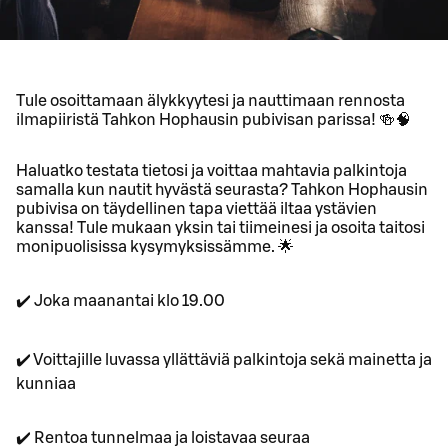
Tule osoittamaan älykkyytesi ja nauttimaan rennosta
ilmapiiristä Tahkon Hophausin pubivisan parissa! 🍻🧠
Haluatko testata tietosi ja voittaa mahtavia palkintoja
samalla kun nautit hyvästä seurasta? Tahkon Hophausin
pubivisa on täydellinen tapa viettää iltaa ystävien
kanssa! Tule mukaan yksin tai tiimeinesi ja osoita taitosi
monipuolisissa kysymyksissämme. 🌟
✔️ Joka maanantai klo 19.00
✔️ Voittajille luvassa yllättäviä palkintoja sekä mainetta ja
kunniaa
✔️ Rentoa tunnelmaa ja loistavaa seuraa