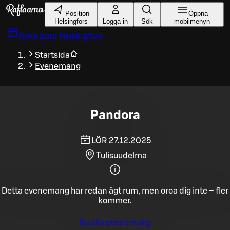
Gå till huvudinnehållet
Position
Öppna
Helsingfors
Logga in
Sök
mobilmenyn
Boka bord
Helsingfors
Startsida
Evenemang
Pandora
LÖR 27.12.2025
Tulisuudelma
Detta evenemang har redan ägt rum, men oroa dig inte – fler
kommer.
Se alla evenemang