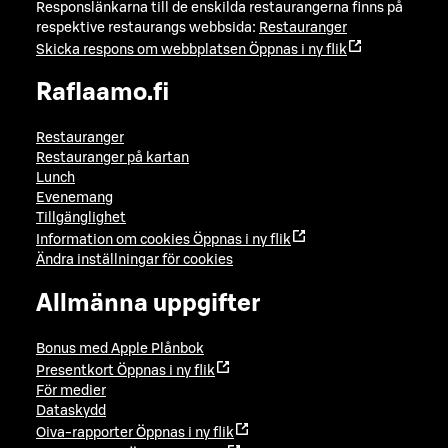
Responslänkarna till de enskilda restaurangerna finns på
respektive restaurangs webbsida:
Restauranger
Skicka respons om webbplatsen
Öppnas i ny flik
Raflaamo.fi
Restauranger
Restauranger på kartan
Lunch
Evenemang
Tillgänglighet
Information om cookies
Öppnas i ny flik
Ändra inställningar för cookies
Allmänna uppgifter
Bonus med Apple Plånbok
Presentkort
Öppnas i ny flik
För medier
Dataskydd
Oiva-rapporter
Öppnas i ny flik