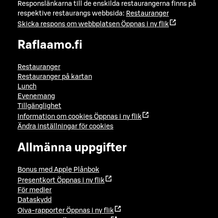
Responslänkarna till de enskilda restaurangerna finns på
respektive restaurangs webbsida:
Restauranger
Skicka respons om webbplatsen
Öppnas i ny flik
Raflaamo.fi
Restauranger
Restauranger på kartan
Lunch
Evenemang
Tillgänglighet
Information om cookies
Öppnas i ny flik
Ändra inställningar för cookies
Allmänna uppgifter
Bonus med Apple Plånbok
Presentkort
Öppnas i ny flik
För medier
Dataskydd
Oiva-rapporter
Öppnas i ny flik