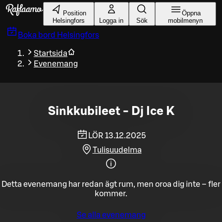
Gå till huvudinnehållet
Position
Öppna
Helsingfors
Logga in
Sök
mobilmenyn
Boka bord
Helsingfors
Startsida
Evenemang
Sinkkubileet - Dj Ice K
LÖR 13.12.2025
Tulisuudelma
Detta evenemang har redan ägt rum, men oroa dig inte – fler
kommer.
Se alla evenemang