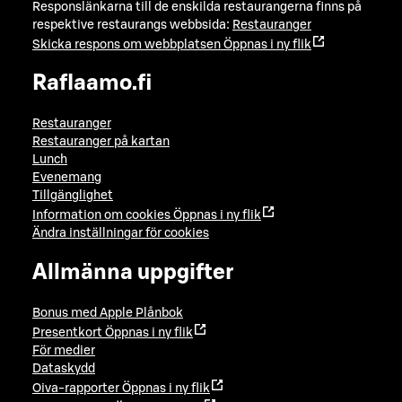
Responslänkarna till de enskilda restaurangerna finns på
respektive restaurangs webbsida:
Restauranger
Skicka respons om webbplatsen
Öppnas i ny flik
Raflaamo.fi
Restauranger
Restauranger på kartan
Lunch
Evenemang
Tillgänglighet
Information om cookies
Öppnas i ny flik
Ändra inställningar för cookies
Allmänna uppgifter
Bonus med Apple Plånbok
Presentkort
Öppnas i ny flik
För medier
Dataskydd
Oiva-rapporter
Öppnas i ny flik