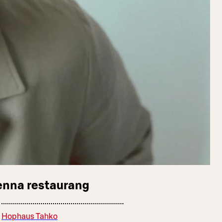
enna restaurang
Hophaus Tahko