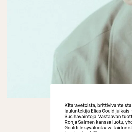
Kitaravetoista, brittivivahteista
lauluntekijä Elias Gould julka
Susihavaintoja. Vastaavan tuotta
Ronja Salmen kanssa luotu, yh
Gouldille syväluotaava taidonnä