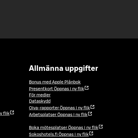
Allmänna uppgifter
Bonus med Apple Plånbok
Presentkort
Öppnas i ny flik
För medier
Dataskydd
Oiva-rapporter
Öppnas i ny flik
y flik
Arbetsplatser
Öppnas i ny flik
Boka mötesplatser
Öppnas i ny flik
Sokoshotels.fi
Öppnas i ny flik