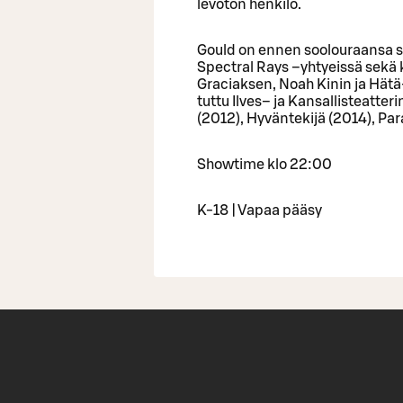
levoton henkilö.
Gould on ennen soolouraansa so
Spectral Rays –yhtyeissä sekä
Graciaksen, Noah Kinin ja Hätä
tuttu Ilves– ja Kansallisteatter
(2012), Hyväntekijä (2014), Par
Showtime klo 22:00
K-18 | Vapaa pääsy