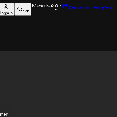
Boka bord
Helsingfors
Sök
Logga in
mmer.