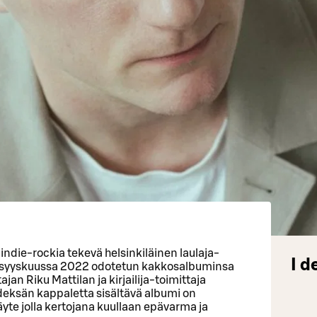
 indie-rockia tekevä helsinkiläinen laulaja-
I d
isi syyskuussa 2022 odotetun kakkosalbuminsa
jan Riku Mattilan ja kirjailija-toimittaja
deksän kappaletta sisältävä albumi on
yte jolla kertojana kuullaan epävarma ja