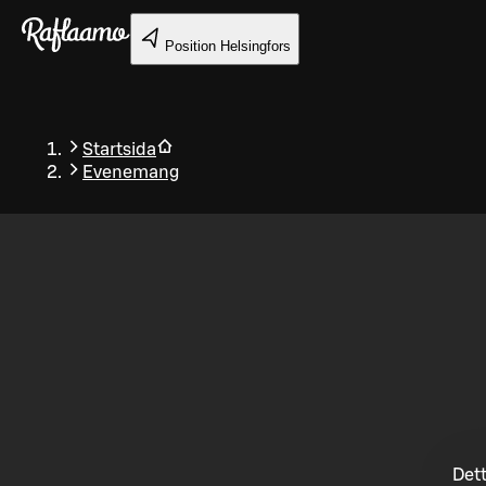
Gå till huvudinnehållet
Position
Helsingfors
Startsida
Evenemang
Tillbaka
Dett